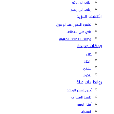
رحلات إلى باكو
رحلات إلى زنجبار
اكتشف المزيد
تأشيرة الدخول عند الوصول
فلاي دبي للعطلات
وجهات العطلات الصيفية
وجهات جديدة
حلب
بوخارا
بنغازي
بانكوك
روابط ذات صلة
أدنى أسعار الرحلات
خارطة المسارات
أفكار السفر
المطارات