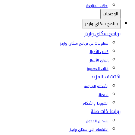
رحلات المتابعة
الوجهات
برنامج سكاي واردز
برنامج سكاي واردز
معلومات عن برنامج سكاي واردز
كسب الأميال
إنفاق الأميال
فئات العضوية
اكتشف المزيد
الأسئلة الشائعة
الاتصال
الشروط والأحكام
روابط ذات صلة
تسجيل الدخول
الانضمام إلى سكاي واردز