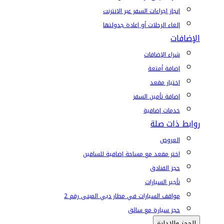
إنجاز إجراءات السفر عبر الإنترنت
إلغاء الرحلات أو إعادة جدولتها
الإضافات
شراء الإضافات
إضافة أمتعة
اختيار مقعد
إضافة تأمين السفر
خدمات إضافية
روابط ذات صلة
العروض
اختر مقعد مع مساحة إضافية للساقين
حجز الفنادق
تأجير السيارات
مواقف السيارات في مطار دبي المبنى رقم 2
حجز سيارة مع سائق
الحجز والإدارة