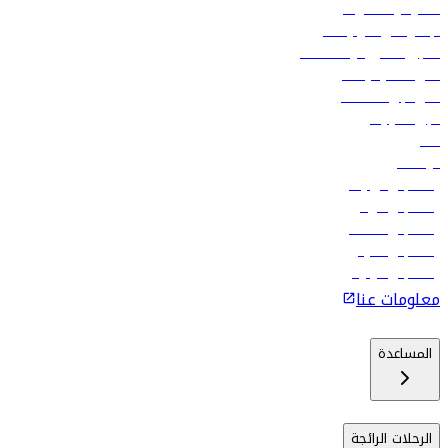
العقود والمشتريات
الإعلان على متن رحلاتنا
تسجيل الدخول لوكلاء السفر
أدنى أسعار الرحلات
فلاي دبي للعطلات
تأجير السيارات
فنادق
الوظائف
رحلات إلى تبيليسي
رحلات إلى الرياض
رحلات إلى مسقط
رحلات إلى ماليه
رحلات إلى كولومبو
معلومات عنا
المساعدة
الرحلات الرائجة