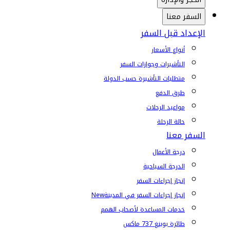
السفر معنا
الإعداد قبل السفر
أنواع الأسعار
التأشيرات وجوازات السفر
متطلبات التأشيرة حسب الدولة
طرق الدفع
مواعيد الرحلات
حالة الرحلة
السفر معنا
درجة الأعمال
الدرجة السياحية
إنجاز إجراءات السفر
إنجاز إجراءات السفر في المدينة
New
خدمات المساعدة لأصحاب الهمم
طائرة بوينغ 737 ماكس