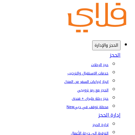
الحجز والإدارة
الحجز
حجز الرحلات
خدمات الإستقبال والترحيب
إنجاز إجراءات السفر من المنزل
الحجز مع رمز ترويجي
حجز رحلة طيران + فندق
محطة توقف في دبي
New
إدارة الحجز
إدارة الحجز
الترقية إلى درجة الأعمال