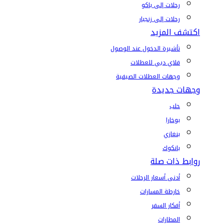
رحلات إلى باكو
رحلات إلى زنجبار
اكتشف المزيد
تأشيرة الدخول عند الوصول
فلاي دبي للعطلات
وجهات العطلات الصيفية
وجهات جديدة
حلب
بوخارا
بنغازي
بانكوك
روابط ذات صلة
أدنى أسعار الرحلات
خارطة المسارات
أفكار السفر
المطارات