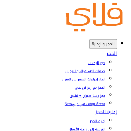
الحجز والإدارة
الحجز
حجز الرحلات
خدمات الإستقبال والترحيب
إنجاز إجراءات السفر من المنزل
الحجز مع رمز ترويجي
حجز رحلة طيران + فندق
محطة توقف في دبي
New
إدارة الحجز
إدارة الحجز
الترقية إلى درجة الأعمال