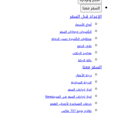
السفر معنا
الإعداد قبل السفر
أنواع الأسعار
التأشيرات وجوازات السفر
متطلبات التأشيرة حسب الدولة
طرق الدفع
مواعيد الرحلات
حالة الرحلة
السفر معنا
درجة الأعمال
الدرجة السياحية
إنجاز إجراءات السفر
إنجاز إجراءات السفر في المدينة
New
خدمات المساعدة لأصحاب الهمم
طائرة بوينغ 737 ماكس