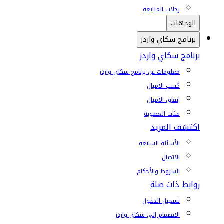
رحلات المتابعة
الوجهات
برنامج سكاي واردز
برنامج سكاي واردز
معلومات عن برنامج سكاي واردز
كسب الأميال
إنفاق الأميال
فئات العضوية
اكتشف المزيد
الأسئلة الشائعة
الاتصال
الشروط والأحكام
روابط ذات صلة
تسجيل الدخول
الانضمام إلى سكاي واردز