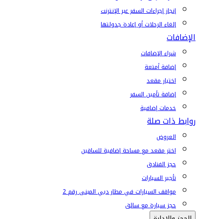
إنجاز إجراءات السفر عبر الإنترنت
إلغاء الرحلات أو إعادة جدولتها
الإضافات
شراء الإضافات
إضافة أمتعة
اختيار مقعد
إضافة تأمين السفر
خدمات إضافية
روابط ذات صلة
العروض
اختر مقعد مع مساحة إضافية للساقين
حجز الفنادق
تأجير السيارات
مواقف السيارات في مطار دبي المبنى رقم 2
حجز سيارة مع سائق
الحجز والإدارة