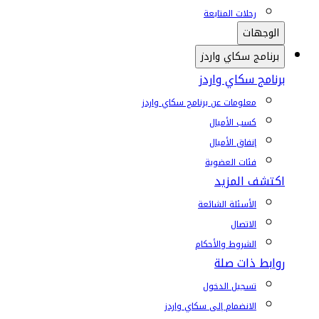
رحلات المتابعة
الوجهات
برنامج سكاي واردز
برنامج سكاي واردز
معلومات عن برنامج سكاي واردز
كسب الأميال
إنفاق الأميال
فئات العضوية
اكتشف المزيد
الأسئلة الشائعة
الاتصال
الشروط والأحكام
روابط ذات صلة
تسجيل الدخول
الانضمام إلى سكاي واردز