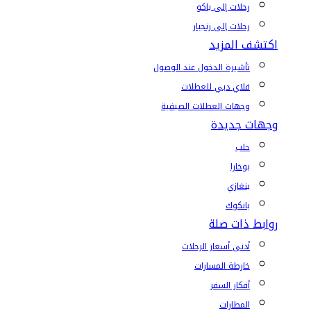
رحلات إلى باكو
رحلات إلى زنجبار
اكتشف المزيد
تأشيرة الدخول عند الوصول
فلاي دبي للعطلات
وجهات العطلات الصيفية
وجهات جديدة
حلب
بوخارا
بنغازي
بانكوك
روابط ذات صلة
أدنى أسعار الرحلات
خارطة المسارات
أفكار السفر
المطارات