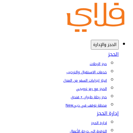
الحجز والإدارة
الحجز
حجز الرحلات
خدمات الإستقبال والترحيب
إنجاز إجراءات السفر من المنزل
الحجز مع رمز ترويجي
حجز رحلة طيران + فندق
محطة توقف في دبي
New
إدارة الحجز
إدارة الحجز
الترقية إلى درجة الأعمال