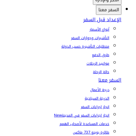
السفر معنا
الإعداد قبل السفر
أنواع الأسعار
التأشيرات وجوازات السفر
متطلبات التأشيرة حسب الدولة
طرق الدفع
مواعيد الرحلات
حالة الرحلة
السفر معنا
درجة الأعمال
الدرجة السياحية
إنجاز إجراءات السفر
إنجاز إجراءات السفر في المدينة
New
خدمات المساعدة لأصحاب الهمم
طائرة بوينغ 737 ماكس