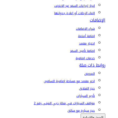
إنجاز إجراءات السفر عبر الإنترنت
إلغاء الرحلات أو إعادة جدولتها
الإضافات
شراء الإضافات
إضافة أمتعة
اختيار مقعد
إضافة تأمين السفر
خدمات إضافية
روابط ذات صلة
العروض
اختر مقعد مع مساحة إضافية للساقين
حجز الفنادق
تأجير السيارات
مواقف السيارات في مطار دبي المبنى رقم 2
حجز سيارة مع سائق
الحجز والإدارة