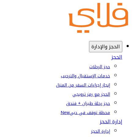
الحجز والإدارة
الحجز
حجز الرحلات
خدمات الإستقبال والترحيب
إنجاز إجراءات السفر من المنزل
الحجز مع رمز ترويجي
حجز رحلة طيران + فندق
محطة توقف في دبي
New
إدارة الحجز
إدارة الحجز