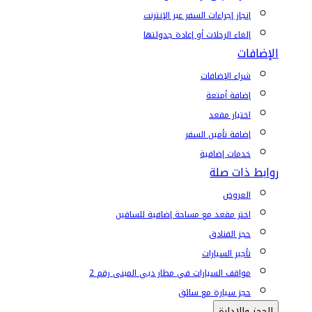
إنجاز إجراءات السفر عبر الإنترنت
إلغاء الرحلات أو إعادة جدولتها
الإضافات
شراء الإضافات
إضافة أمتعة
اختيار مقعد
إضافة تأمين السفر
خدمات إضافية
روابط ذات صلة
العروض
اختر مقعد مع مساحة إضافية للساقين
حجز الفنادق
تأجير السيارات
مواقف السيارات في مطار دبي المبنى رقم 2
حجز سيارة مع سائق
الحجز والإدارة