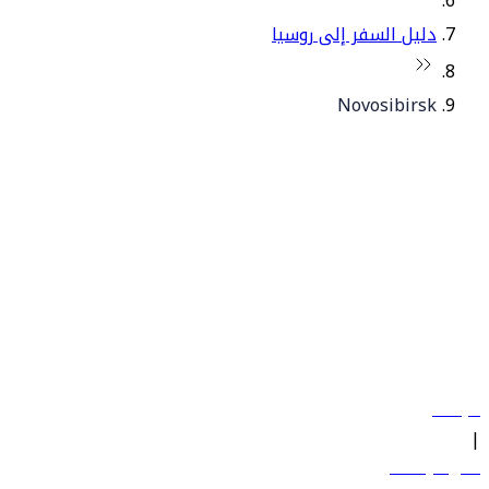
دليل السفر إلى روسيا
Novosibirsk
© فلاي دبي 2026. جميع الحقوق محفوظة.
سياساتنا
|
الشروط والأحكام