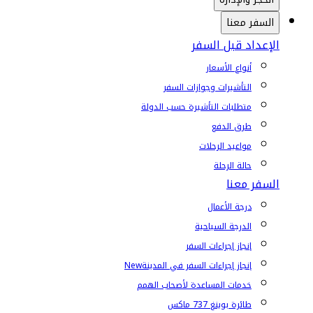
السفر معنا
الإعداد قبل السفر
أنواع الأسعار
التأشيرات وجوازات السفر
متطلبات التأشيرة حسب الدولة
طرق الدفع
مواعيد الرحلات
حالة الرحلة
السفر معنا
درجة الأعمال
الدرجة السياحية
إنجاز إجراءات السفر
إنجاز إجراءات السفر في المدينة
New
خدمات المساعدة لأصحاب الهمم
طائرة بوينغ 737 ماكس