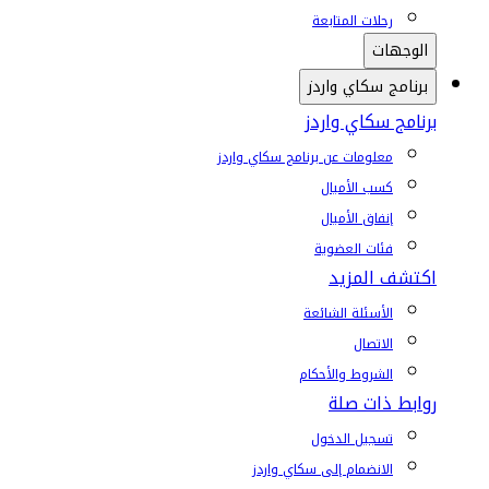
رحلات المتابعة
الوجهات
برنامج سكاي واردز
برنامج سكاي واردز
معلومات عن برنامج سكاي واردز
كسب الأميال
إنفاق الأميال
فئات العضوية
اكتشف المزيد
الأسئلة الشائعة
الاتصال
الشروط والأحكام
روابط ذات صلة
تسجيل الدخول
الانضمام إلى سكاي واردز