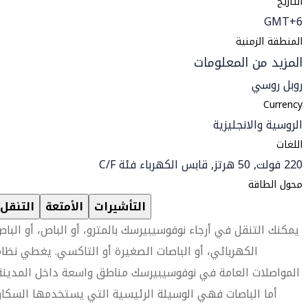
التاريخ
GMT+6
المنطقة الزمنية
المزيد من المعلومات
روبل روسي
Currency
الروسية والانجليزية
اللغات
220 فولت, 50 هرتز, قابس الكهرباء فئة C/F
محول الطاقة
التأشيرات
الأمتعة
التنقل
يمكنك التنقل في أرجاء نوفوسيبيرسك بالمترو، أو الباص، أو البا
الكهربائي، أو الباصات الصغيرة أو التاكسي. يغطي نظا
المواصلات العامة في نوفوسيبيرسك مناطق واسعة داخل المدينة
أما الباصات فهي الوسيلة الرئيسية التي يستخدمها السكا