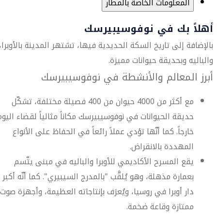
المعلومات الخاصة بالمطار
أهلاً بك في نوفوسيبيرسك
بالإضافة إلى تاريخ السكة الحديدية فيها، تشتهر المدينة بالأوبرا،
والباليه وبحديقة حيوانات مميزة.
أبرز المعالم والأنشطة في نوفوسيبيرسك
مع أكثر من 4000 حيوان من 400 فصيلة مختلفة، تشكّل
حديقة الحيوانات في نوفوسيبيرسك مكاناً مثالياً لقضاء اليوم
خارجاً. كما أنّها تؤدي عملاً رائعاً في الحفاظ على الأنواع
المهددة بالانقراض.
يقع المسرح الأكاديمي للأوبرا والباليه في مبنى يتّسم
بعمارة مذهلة، وهو يُلقَّب "بالمدرج السيبيري". كما أنّه أكبر
دار أوبرا في روسيا، ويُعرَف بإنتاجاته العظيمة، وأجهزة صوت
ممتازة وقاعة ضخمة.