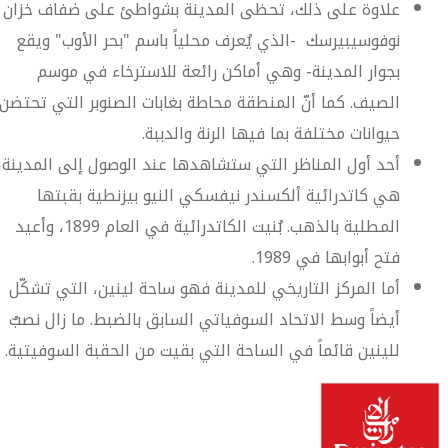
علاوة على ذلك، تحظى المدينة بشواطئ على ضفاف خزان
نوفوسيبيرسك -الذي يُعرف محلياً باسم "بحر الأوب" ويقع
بجوار المدينة- وهي أماكن رائعة للاسترخاء في موسم
الصيف. كما أنّ المنطقة محاطة بغابات الصنوبر التي تحتضن
حيوانات مختلفة بما فيها الرنة والدببة.
أحد أول المناظر التي ستشاهدها عند الوصول إلى المدينة،
هي كاتدرائية ألكسندر نيفسكي النيو بيزنطية بقبتها
المطلية بالذهب. بُنيت الكاتدرائية في العام 1899، وأعيد
فتح أبوابها في 1989.
أما المركز التاريخي للمدينة فهو ساحة لينين، التي تشكّل
أيضاً وسط الاتحاد السوفياتي السابق بالضبط. ما زال نصبٌ
للينين قائماً في الساحة التي بقيت من الحقبة السوفيتية.