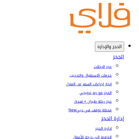
الحجز والإدارة
الحجز
حجز الرحلات
خدمات الإستقبال والترحيب
إنجاز إجراءات السفر من المنزل
الحجز مع رمز ترويجي
حجز رحلة طيران + فندق
محطة توقف في دبي
New
إدارة الحجز
إدارة الحجز
الترقية إلى درجة الأعمال