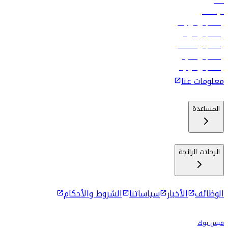
فنادق
الوظائف
رحلات إلى تبيليسي
رحلات إلى الرياض
رحلات إلى مسقط
رحلات إلى ماليه
رحلات إلى كولومبو
معلومات عنا
المساعدة
الرحلات الرائجة
الوظائف
الأخبار
سياساتنا
الشروط والأحكام
فيس بوك