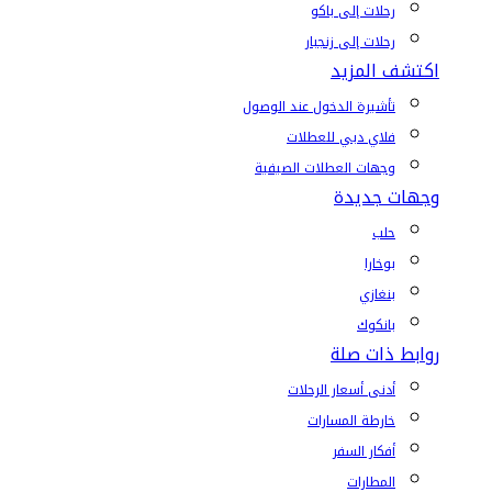
رحلات إلى باكو
رحلات إلى زنجبار
اكتشف المزيد
تأشيرة الدخول عند الوصول
فلاي دبي للعطلات
وجهات العطلات الصيفية
وجهات جديدة
حلب
بوخارا
بنغازي
بانكوك
روابط ذات صلة
أدنى أسعار الرحلات
خارطة المسارات
أفكار السفر
المطارات