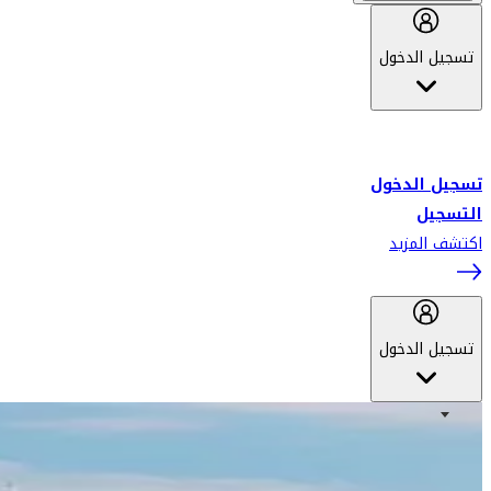
تسجيل الدخول
أهلاً بك في سكاي واردز طيران الإمارات برنامج الولاء المعتمد من قبل
طيران الإمارات، ومؤخراً فلاي دبي.
تسجيل الدخول
التسجيل
اكتشف المزيد
تسجيل الدخول