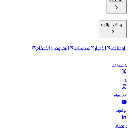
المساعدة
الرحلات الرائجة
الوظائف
الأخبار
سياساتنا
الشروط والأحكام
فيس بوك
X
انستقرام
يوتيوب
لينكد إن