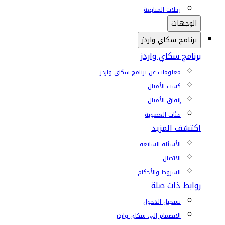
رحلات المتابعة
الوجهات
برنامج سكاي واردز
برنامج سكاي واردز
معلومات عن برنامج سكاي واردز
كسب الأميال
إنفاق الأميال
فئات العضوية
اكتشف المزيد
الأسئلة الشائعة
الاتصال
الشروط والأحكام
روابط ذات صلة
تسجيل الدخول
الانضمام إلى سكاي واردز