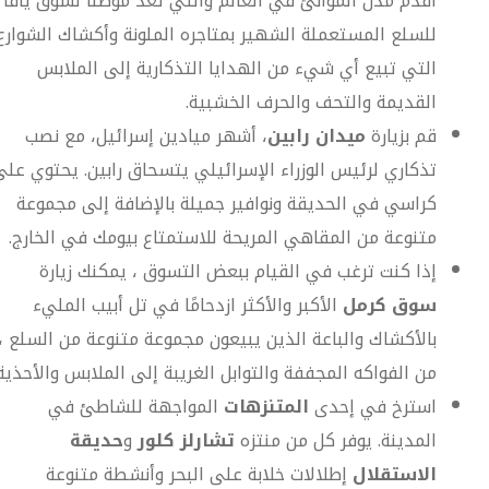
أقدم مدن الموانئ في العالم والتي تعد موطنًا لسوق يافا
للسلع المستعملة الشهير بمتاجره الملونة وأكشاك الشوارع
التي تبيع أي شيء من الهدايا التذكارية إلى الملابس
القديمة والتحف والحرف الخشبية.
قم بزيارة
ميدان رابين
، أشهر ميادين إسرائيل، مع نصب
تذكاري لرئيس الوزراء الإسرائيلي يتسحاق رابين. يحتوي على
كراسي في الحديقة ونوافير جميلة بالإضافة إلى مجموعة
متنوعة من المقاهي المريحة للاستمتاع بيومك في الخارج.
إذا كنت ترغب في القيام ببعض التسوق ، يمكنك زيارة
سوق كرمل
الأكبر والأكثر ازدحامًا في تل أبيب المليء
بالأكشاك والباعة الذين يبيعون مجموعة متنوعة من السلع ،
من الفواكه المجففة والتوابل الغريبة إلى الملابس والأحذية.
استرخ في إحدى
المتنزهات
المواجهة للشاطئ في
المدينة. يوفر كل من منتزه
تشارلز كلور
و
حديقة
الاستقلال
إطلالات خلابة على البحر وأنشطة متنوعة