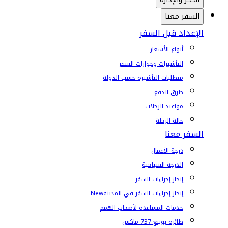
السفر معنا
الإعداد قبل السفر
أنواع الأسعار
التأشيرات وجوازات السفر
متطلبات التأشيرة حسب الدولة
طرق الدفع
مواعيد الرحلات
حالة الرحلة
السفر معنا
درجة الأعمال
الدرجة السياحية
إنجاز إجراءات السفر
إنجاز إجراءات السفر في المدينة
New
خدمات المساعدة لأصحاب الهمم
طائرة بوينغ 737 ماكس