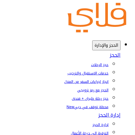
الحجز والإدارة
الحجز
حجز الرحلات
خدمات الإستقبال والترحيب
إنجاز إجراءات السفر من المنزل
الحجز مع رمز ترويجي
حجز رحلة طيران + فندق
محطة توقف في دبي
New
إدارة الحجز
إدارة الحجز
الترقية إلى درجة الأعمال