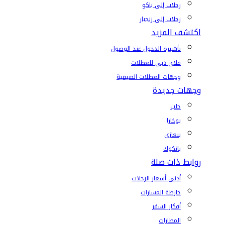
رحلات إلى باكو
رحلات إلى زنجبار
اكتشف المزيد
تأشيرة الدخول عند الوصول
فلاي دبي للعطلات
وجهات العطلات الصيفية
وجهات جديدة
حلب
بوخارا
بنغازي
بانكوك
روابط ذات صلة
أدنى أسعار الرحلات
خارطة المسارات
أفكار السفر
المطارات