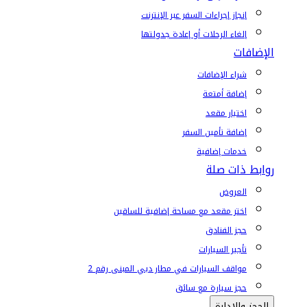
إنجاز إجراءات السفر عبر الإنترنت
إلغاء الرحلات أو إعادة جدولتها
الإضافات
شراء الإضافات
إضافة أمتعة
اختيار مقعد
إضافة تأمين السفر
خدمات إضافية
روابط ذات صلة
العروض
اختر مقعد مع مساحة إضافية للساقين
حجز الفنادق
تأجير السيارات
مواقف السيارات في مطار دبي المبنى رقم 2
حجز سيارة مع سائق
الحجز والإدارة