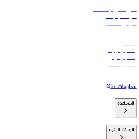
الإعلان على متن رحلاتنا
تسجيل الدخول لوكلاء السفر
أدنى أسعار الرحلات
فلاي دبي للعطلات
تأجير السيارات
فنادق
الوظائف
رحلات إلى تبيليسي
رحلات إلى الرياض
رحلات إلى مسقط
رحلات إلى ماليه
رحلات إلى كولومبو
معلومات عنا
المساعدة
الرحلات الرائجة