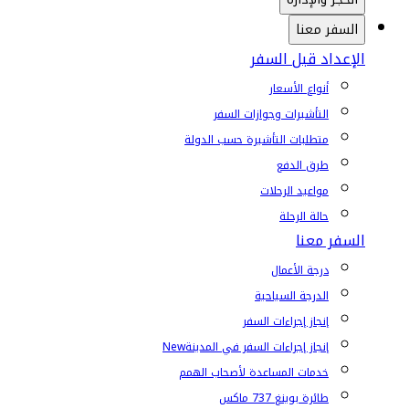
السفر معنا
الإعداد قبل السفر
أنواع الأسعار
التأشيرات وجوازات السفر
متطلبات التأشيرة حسب الدولة
طرق الدفع
مواعيد الرحلات
حالة الرحلة
السفر معنا
درجة الأعمال
الدرجة السياحية
إنجاز إجراءات السفر
إنجاز إجراءات السفر في المدينة
New
خدمات المساعدة لأصحاب الهمم
طائرة بوينغ 737 ماكس