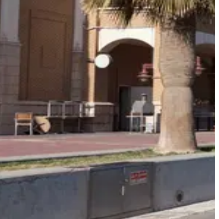
أفكار السفر
معلومات السفر
المعلومات الخاصة بالمطار
أهلاً بك في الكويت
تعتبر الكويت التي تتربع بين العراق، إيران والمملكة العربية
السعودية واحدة من أغنى الدول في العالم بفضل إمدادات النفط
الوفيرة فيها.
وتعد العاصمة الكويت المستمرة في التوسع ملعباً ثقافياً للسياح
ورجال الأعمال على حد سواء. كما أنها واحة غنّاء للترفيه من الكنو
الأثرية إلى مراكزالتسوق الحديثة، ومن الغوص إلى المطاعم
الراقية.