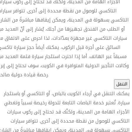
الأجزاء الهامة من المدينة، ولكنّك قد تحتاج إلى ركوب سيارا
التاكسي للوصول من نقطة محددة إلى أخرى. تتوافر سيارا
التاكسي بسهولة في المدينة، ويمكن إيقافها مباشرةً من الشار
أو الطلب من الفندق تجهيزها من أجلك. يُشار إلى أنّ العديد م
سيارات التاكسي غير مجهزة بعدّادات، لذا احرص على الاتفاق م
السائق على أجرة قبل الركوب. يمكنك أيضاً حجز سيارة تاكس
مسبقاً عبر الهاتف. أما إذا اخترت استئجار سيارة فثمة العديد م
وكالات التأجير الدولية المتوافرة في الكويت. سوف تحتاج إلى إبرا
رخصة قيادة دولية صالحة.
التنقل
يمكنك التنقل في أرجاء الكويت بالباص، أو التاكسي أو باستئجار
سيارة. تُعتبر خدمة الباصات التابعة للدولة رخيصة نسبياً وتغطي
الأجزاء الهامة من المدينة، ولكنّك قد تحتاج إلى ركوب سيارات
التاكسي للوصول من نقطة محددة إلى أخرى. تتوافر سيارات
التاكسي بسهولة في المدينة، ويمكن إيقافها مباشرةً من الشارع