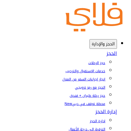
الحجز والإدارة
الحجز
حجز الرحلات
خدمات الإستقبال والترحيب
إنجاز إجراءات السفر من المنزل
الحجز مع رمز ترويجي
حجز رحلة طيران + فندق
محطة توقف في دبي
New
إدارة الحجز
إدارة الحجز
الترقية إلى درجة الأعمال