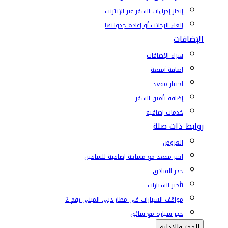
إنجاز إجراءات السفر عبر الإنترنت
إلغاء الرحلات أو إعادة جدولتها
الإضافات
شراء الإضافات
إضافة أمتعة
اختيار مقعد
إضافة تأمين السفر
خدمات إضافية
روابط ذات صلة
العروض
اختر مقعد مع مساحة إضافية للساقين
حجز الفنادق
تأجير السيارات
مواقف السيارات في مطار دبي المبنى رقم 2
حجز سيارة مع سائق
الحجز والإدارة