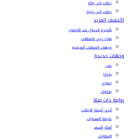
رحلات إلى باكو
رحلات إلى زنجبار
اكتشف المزيد
تأشيرة الدخول عند الوصول
فلاي دبي للعطلات
وجهات العطلات الصيفية
وجهات جديدة
حلب
بوخارا
بنغازي
بانكوك
روابط ذات صلة
أدنى أسعار الرحلات
خارطة المسارات
أفكار السفر
المطارات