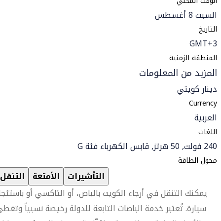
الوقت المحلي
السبت 8 أغسطس
التاريخ
GMT+3
المنطقة الزمنية
المزيد من المعلومات
دينار كويتي
Currency
العربية
اللغات
240 فولت, 50 هرتز, قابس الكهرباء فئة G
محول الطاقة
التأشيرات
الأمتعة
التنقل
يمكنك التنقل في أرجاء الكويت بالباص، أو التاكسي أو باستئجا
سيارة. تُعتبر خدمة الباصات التابعة للدولة رخيصة نسبياً وتغط