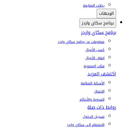
رحلات المتابعة
الوجهات
برنامج سكاي واردز
برنامج سكاي واردز
معلومات عن برنامج سكاي واردز
كسب الأميال
إنفاق الأميال
فئات العضوية
اكتشف المزيد
الأسئلة الشائعة
الاتصال
الشروط والأحكام
روابط ذات صلة
تسجيل الدخول
الانضمام إلى سكاي واردز