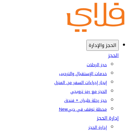
الحجز والإدارة
الحجز
حجز الرحلات
خدمات الإستقبال والترحيب
إنجاز إجراءات السفر من المنزل
الحجز مع رمز ترويجي
حجز رحلة طيران + فندق
محطة توقف في دبي
New
إدارة الحجز
إدارة الحجز