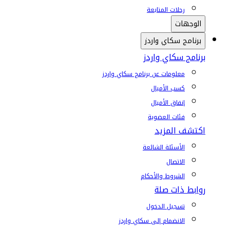
رحلات المتابعة
الوجهات
برنامج سكاي واردز
برنامج سكاي واردز
معلومات عن برنامج سكاي واردز
كسب الأميال
إنفاق الأميال
فئات العضوية
اكتشف المزيد
الأسئلة الشائعة
الاتصال
الشروط والأحكام
روابط ذات صلة
تسجيل الدخول
الانضمام إلى سكاي واردز