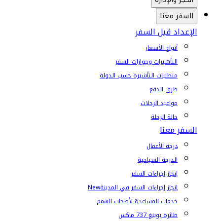
السفر معنا
الإعداد قبل السفر
أنواع الأسعار
التأشيرات وجوازات السفر
متطلبات التأشيرة حسب الدولة
طرق الدفع
مواعيد الرحلات
حالة الرحلة
السفر معنا
درجة الأعمال
الدرجة السياحية
إنجاز إجراءات السفر
إنجاز إجراءات السفر في المدينة
New
خدمات المساعدة لأصحاب الهمم
طائرة بوينغ 737 ماكس