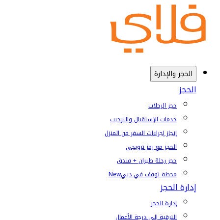
الحجز والإدارة
الحجز
حجز الرحلات
خدمات الإستقبال والترحيب
إنجاز إجراءات السفر من المنزل
الحجز مع رمز ترويجي
حجز رحلة طيران + فندق
محطة توقف في دبي
New
إدارة الحجز
إدارة الحجز
الترقية إلى درجة الأعمال