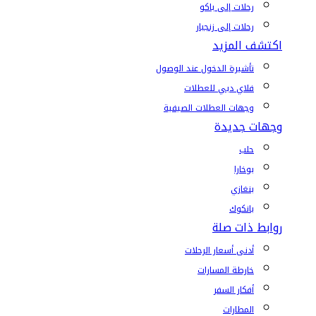
رحلات إلى باكو
رحلات إلى زنجبار
اكتشف المزيد
تأشيرة الدخول عند الوصول
فلاي دبي للعطلات
وجهات العطلات الصيفية
وجهات جديدة
حلب
بوخارا
بنغازي
بانكوك
روابط ذات صلة
أدنى أسعار الرحلات
خارطة المسارات
أفكار السفر
المطارات