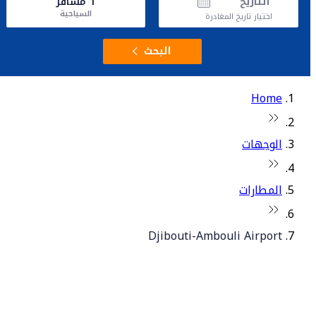
التاريخ
1
مسافر
السياحية
اختيار تاريخ المغادرة
البحث
Home
الوجهات
المطارات
Djibouti-Ambouli Airport