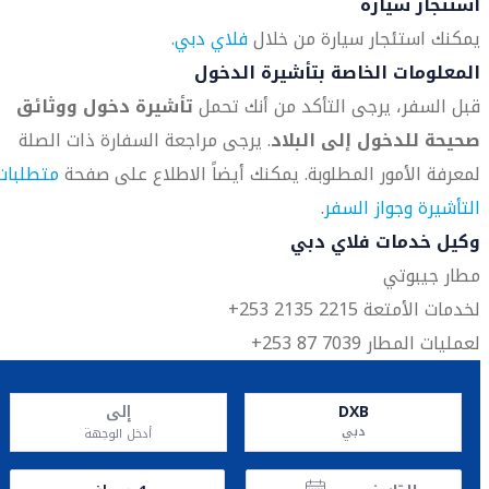
استئجار سيارة
يمكنك استئجار سيارة من خلال
فلاي دبي
.
المعلومات الخاصة بتأشيرة الدخول
قبل السفر، يرجى التأكد من أنك تحمل
تأشيرة دخول ووثائق
صحيحة للدخول إلى البلاد
. يرجى مراجعة السفارة ذات الصلة
لمعرفة الأمور المطلوبة. يمكنك أيضاً الاطلاع على صفحة
متطلبات
التأشيرة وجواز السفر
.
وكيل خدمات فلاي دبي
مطار جيبوتي
لخدمات الأمتعة 2215 2135 253+
لعمليات المطار 7039 87 253+
DXB
إلى
دبي
أدخل الوجهة