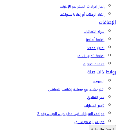
إنجاز إجراءات السفر عبر الإنترنت
إلغاء الرحلات أو إعادة جدولتها
الإضافات
شراء الإضافات
إضافة أمتعة
اختيار مقعد
إضافة تأمين السفر
خدمات إضافية
روابط ذات صلة
العروض
اختر مقعد مع مساحة إضافية للساقين
حجز الفنادق
تأجير السيارات
مواقف السيارات في مطار دبي المبنى رقم 2
حجز سيارة مع سائق
الحجز والإدارة