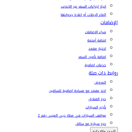
إنجاز إجراءات السفر عبر الإنترنت
إلغاء الرحلات أو إعادة جدولتها
الإضافات
شراء الإضافات
إضافة أمتعة
اختيار مقعد
إضافة تأمين السفر
خدمات إضافية
روابط ذات صلة
العروض
اختر مقعد مع مساحة إضافية للساقين
حجز الفنادق
تأجير السيارات
مواقف السيارات في مطار دبي المبنى رقم 2
حجز سيارة مع سائق
الحجز والإدارة