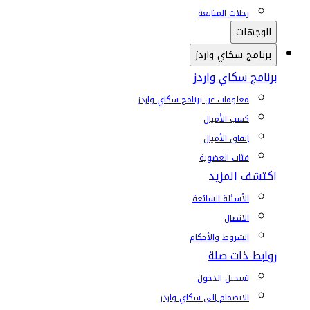
رحلات المتابعة
الوجهات
برنامج سكاي واردز
برنامج سكاي واردز
معلومات عن برنامج سكاي واردز
كسب الأميال
إنفاق الأميال
فئات العضوية
اكتشف المزيد
الأسئلة الشائعة
الاتصال
الشروط والأحكام
روابط ذات صلة
تسجيل الدخول
الانضمام إلى سكاي واردز