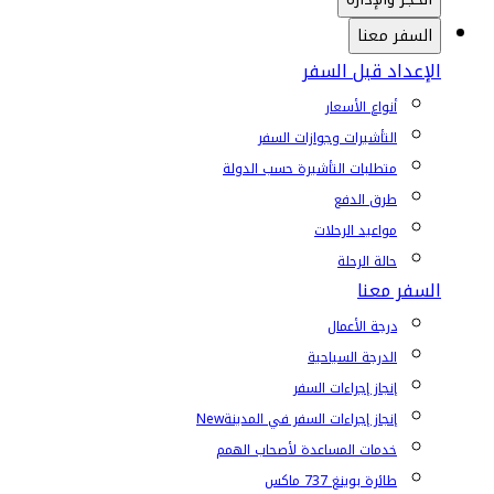
السفر معنا
الإعداد قبل السفر
أنواع الأسعار
التأشيرات وجوازات السفر
متطلبات التأشيرة حسب الدولة
طرق الدفع
مواعيد الرحلات
حالة الرحلة
السفر معنا
درجة الأعمال
الدرجة السياحية
إنجاز إجراءات السفر
إنجاز إجراءات السفر في المدينة
New
خدمات المساعدة لأصحاب الهمم
طائرة بوينغ 737 ماكس