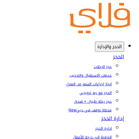
الحجز والإدارة
الحجز
حجز الرحلات
خدمات الإستقبال والترحيب
إنجاز إجراءات السفر من المنزل
الحجز مع رمز ترويجي
حجز رحلة طيران + فندق
محطة توقف في دبي
New
إدارة الحجز
إدارة الحجز
الترقية إلى درجة الأعمال