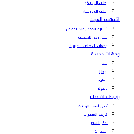
رحلات إلى باكو
رحلات إلى زنجبار
اكتشف المزيد
تأشيرة الدخول عند الوصول
فلاي دبي للعطلات
وجهات العطلات الصيفية
وجهات جديدة
حلب
بوخارا
بنغازي
بانكوك
روابط ذات صلة
أدنى أسعار الرحلات
خارطة المسارات
أفكار السفر
المطارات