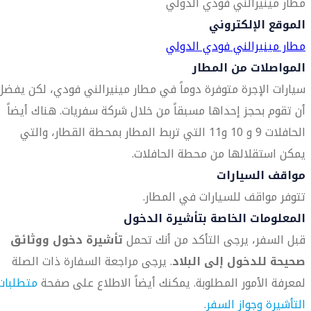
مطار مينيرالني فودي الدولي
الموقع الإلكتروني
مطار مينيرالني فودي الدولي
المواصلات من المطار
سيارات الإجرة متوفرة دوماً في مطار مينيرالني فودي، لكن يفضل
أن تقوم بحجز إحداها مسبقاً من خلال شركة سفريات. هناك أيضاً
الحافلات 9 و 10 و11 التي تربط المطار بمحطة القطار، والتي
يمكن استقلالها من محطة الحافلات.
مواقف السيارات
تتوفر مواقف للسيارات في المطار.
المعلومات الخاصة بتأشيرة الدخول
قبل السفر، يرجى التأكد من أنك تحمل
تأشيرة دخول ووثائق
صحيحة للدخول إلى البلاد
. يرجى مراجعة السفارة ذات الصلة
لمعرفة الأمور المطلوبة. يمكنك أيضاً الاطلاع على صفحة
متطلبات
التأشيرة وجواز السفر
.