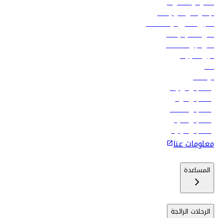
العقود والمشتريات
الإعلان على متن رحلاتنا
تسجيل الدخول لوكلاء السفر
أدنى أسعار الرحلات
فلاي دبي للعطلات
تأجير السيارات
فنادق
الوظائف
رحلات إلى تبيليسي
رحلات إلى الرياض
رحلات إلى مسقط
رحلات إلى ماليه
رحلات إلى كولومبو
معلومات عنا
المساعدة
الرحلات الرائجة