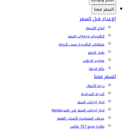
السفر معنا
الإعداد قبل السفر
أنواع الأسعار
التأشيرات وجوازات السفر
متطلبات التأشيرة حسب الدولة
طرق الدفع
مواعيد الرحلات
حالة الرحلة
السفر معنا
درجة الأعمال
الدرجة السياحية
إنجاز إجراءات السفر
إنجاز إجراءات السفر في المدينة
New
خدمات المساعدة لأصحاب الهمم
طائرة بوينغ 737 ماكس