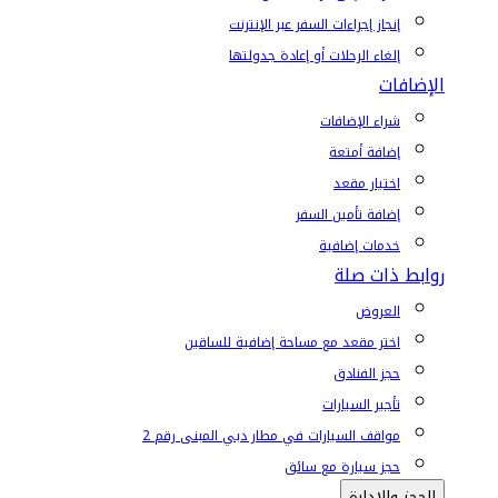
إنجاز إجراءات السفر عبر الإنترنت
إلغاء الرحلات أو إعادة جدولتها
الإضافات
شراء الإضافات
إضافة أمتعة
اختيار مقعد
إضافة تأمين السفر
خدمات إضافية
روابط ذات صلة
العروض
اختر مقعد مع مساحة إضافية للساقين
حجز الفنادق
تأجير السيارات
مواقف السيارات في مطار دبي المبنى رقم 2
حجز سيارة مع سائق
الحجز والإدارة