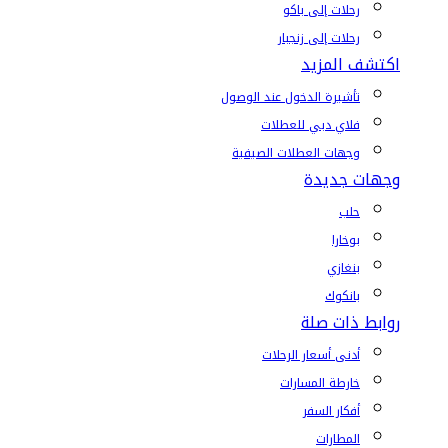
رحلات إلى باكو
رحلات إلى زنجبار
اكتشف المزيد
تأشيرة الدخول عند الوصول
فلاي دبي للعطلات
وجهات العطلات الصيفية
وجهات جديدة
حلب
بوخارا
بنغازي
بانكوك
روابط ذات صلة
أدنى أسعار الرحلات
خارطة المسارات
أفكار السفر
المطارات