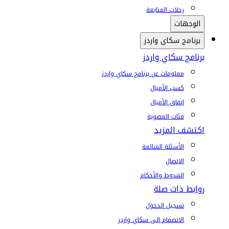
رحلات المتابعة
الوجهات
برنامج سكاي واردز
برنامج سكاي واردز
معلومات عن برنامج سكاي واردز
كسب الأميال
إنفاق الأميال
فئات العضوية
اكتشف المزيد
الأسئلة الشائعة
الاتصال
الشروط والأحكام
روابط ذات صلة
تسجيل الدخول
الانضمام إلى سكاي واردز