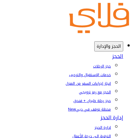
الحجز والإدارة
الحجز
حجز الرحلات
خدمات الإستقبال والترحيب
إنجاز إجراءات السفر من المنزل
الحجز مع رمز ترويجي
حجز رحلة طيران + فندق
محطة توقف في دبي
New
إدارة الحجز
إدارة الحجز
الترقية إلى درجة الأعمال