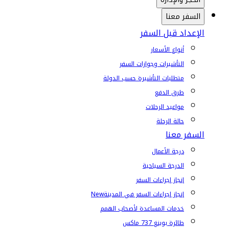
السفر معنا
الإعداد قبل السفر
أنواع الأسعار
التأشيرات وجوازات السفر
متطلبات التأشيرة حسب الدولة
طرق الدفع
مواعيد الرحلات
حالة الرحلة
السفر معنا
درجة الأعمال
الدرجة السياحية
إنجاز إجراءات السفر
إنجاز إجراءات السفر في المدينة
New
خدمات المساعدة لأصحاب الهمم
طائرة بوينغ 737 ماكس