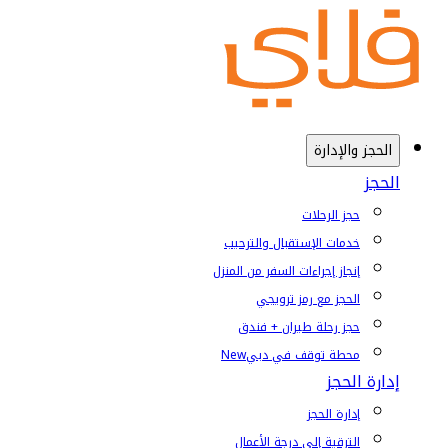
الحجز والإدارة
الحجز
حجز الرحلات
خدمات الإستقبال والترحيب
إنجاز إجراءات السفر من المنزل
الحجز مع رمز ترويجي
حجز رحلة طيران + فندق
محطة توقف في دبي
New
إدارة الحجز
إدارة الحجز
الترقية إلى درجة الأعمال