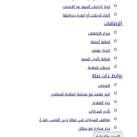
إنجاز إجراءات السفر عبر الإنترنت
إلغاء الرحلات أو إعادة جدولتها
الإضافات
شراء الإضافات
إضافة أمتعة
اختيار مقعد
إضافة تأمين السفر
خدمات إضافية
روابط ذات صلة
العروض
اختر مقعد مع مساحة إضافية للساقين
حجز الفنادق
تأجير السيارات
مواقف السيارات في مطار دبي المبنى رقم 2
حجز سيارة مع سائق
الحجز والإدارة