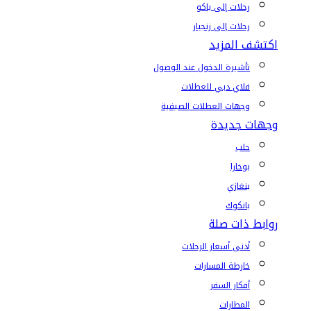
رحلات إلى باكو
رحلات إلى زنجبار
اكتشف المزيد
تأشيرة الدخول عند الوصول
فلاي دبي للعطلات
وجهات العطلات الصيفية
وجهات جديدة
حلب
بوخارا
بنغازي
بانكوك
روابط ذات صلة
أدنى أسعار الرحلات
خارطة المسارات
أفكار السفر
المطارات