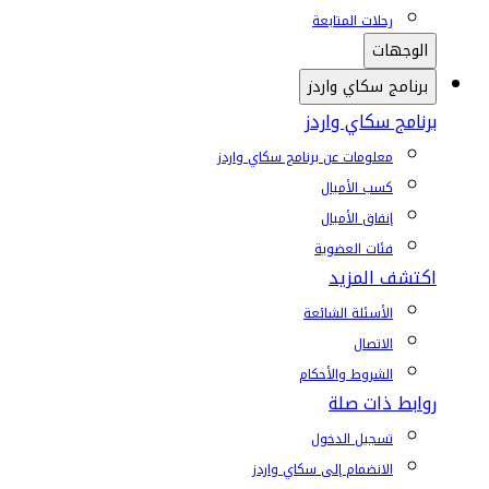
رحلات المتابعة
الوجهات
برنامج سكاي واردز
برنامج سكاي واردز
معلومات عن برنامج سكاي واردز
كسب الأميال
إنفاق الأميال
فئات العضوية
اكتشف المزيد
الأسئلة الشائعة
الاتصال
الشروط والأحكام
روابط ذات صلة
تسجيل الدخول
الانضمام إلى سكاي واردز