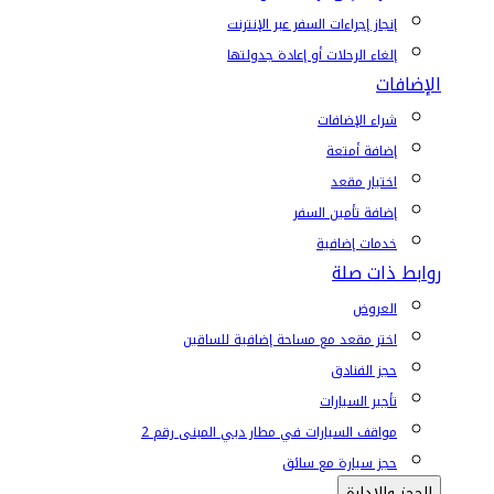
إنجاز إجراءات السفر عبر الإنترنت
إلغاء الرحلات أو إعادة جدولتها
الإضافات
شراء الإضافات
إضافة أمتعة
اختيار مقعد
إضافة تأمين السفر
خدمات إضافية
روابط ذات صلة
العروض
اختر مقعد مع مساحة إضافية للساقين
حجز الفنادق
تأجير السيارات
مواقف السيارات في مطار دبي المبنى رقم 2
حجز سيارة مع سائق
الحجز والإدارة