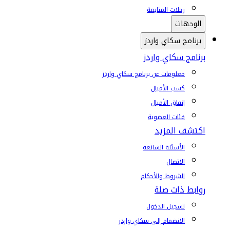
رحلات المتابعة
الوجهات
برنامج سكاي واردز
برنامج سكاي واردز
معلومات عن برنامج سكاي واردز
كسب الأميال
إنفاق الأميال
فئات العضوية
اكتشف المزيد
الأسئلة الشائعة
الاتصال
الشروط والأحكام
روابط ذات صلة
تسجيل الدخول
الانضمام إلى سكاي واردز