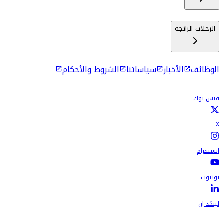
الرحلات الرائجة
الوظائف
الأخبار
سياساتنا
الشروط والأحكام
فيس بوك
X
انستقرام
يوتيوب
لينكد إن