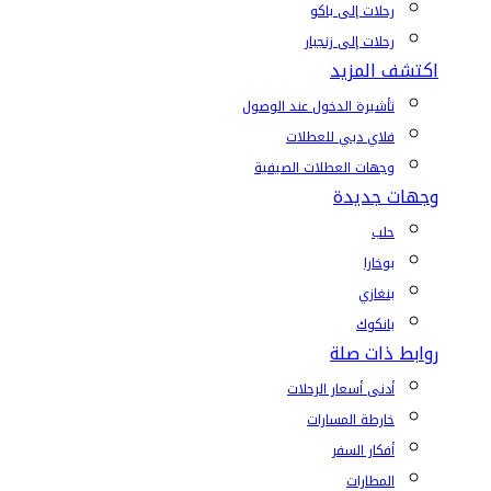
رحلات إلى باكو
رحلات إلى زنجبار
اكتشف المزيد
تأشيرة الدخول عند الوصول
فلاي دبي للعطلات
وجهات العطلات الصيفية
وجهات جديدة
حلب
بوخارا
بنغازي
بانكوك
روابط ذات صلة
أدنى أسعار الرحلات
خارطة المسارات
أفكار السفر
المطارات