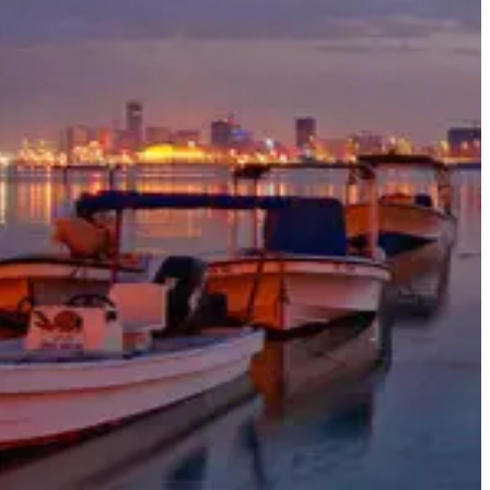
أفكار السفر
معلومات السفر
المعلومات الخاصة بالمطار
أهلاً بك في البحرين
سيحب البحرين كل المهتمين بالطبيعة وعشاق التمتع بأشعة
الشمس وهواة التاريخ على حد سواء. وهي تضم شيئاً مميزاً لكل
شخص حيث تحيط بها المياه الضحلة كما أنها معروفة بطيورها
النادرة، مواقعها الأثرية وشواطئها الجذابة.
أبرز المعالم والأنشطة في البحرين
خذ جولة في قارب سريع إلى جزر حوار وتمتع بيوم في