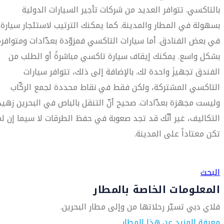
بالتاكسي. تتوافر العديد من شركات تأجير السيارات الدولية
بسهولة في المطار والمدينة. كما يمكنك الترتيب لاستئجار سيارة
في بعض الفنادق. أما سيارات التاكسي فمزوّدة بعدّادات ومتوافرة
بشكل واسع. يمكنك إيقاف سيارة تاكسي مباشرةً أو الطلب من
الفندق تجهيزَ واحدة لك. بالإضافة إلى ذلك، تتوافر سيارات
التاكسي المشتركة، ولكن فقط في نقاط محددة لجمع الركّاب
وليست مجهزة بعدّادات. صحيح أنّ التنقل بالباص في البحرين زهيد
التكاليف، غير أنّك قد تجد صعوبة في حفظ الطرقات لا سيما إن لم
تكن معتاداً على المدينة.
العثور على متجر السفر الأقرب إليك
البحث
المعلومات الخاصة بالمطار
فلاي دبي تسيّر رحلاتها من وإلى مطار البحرين.
معرفة المزيد عن هذا المطار.