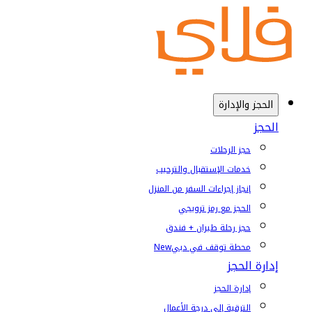
الحجز والإدارة
الحجز
حجز الرحلات
خدمات الإستقبال والترحيب
إنجاز إجراءات السفر من المنزل
الحجز مع رمز ترويجي
حجز رحلة طيران + فندق
محطة توقف في دبي
New
إدارة الحجز
إدارة الحجز
الترقية إلى درجة الأعمال