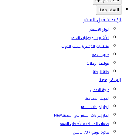
السفر معنا
الإعداد قبل السفر
أنواع الأسعار
التأشيرات وجوازات السفر
متطلبات التأشيرة حسب الدولة
طرق الدفع
مواعيد الرحلات
حالة الرحلة
السفر معنا
درجة الأعمال
الدرجة السياحية
إنجاز إجراءات السفر
إنجاز إجراءات السفر في المدينة
New
خدمات المساعدة لأصحاب الهمم
طائرة بوينغ 737 ماكس