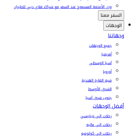
وزن الأمتعة المسموح عند السفر مع شركاء فلاي دبي للطيران
السفر معنا
الوجهات
وجهاتنا
جميع الوجهات
أفريقيا
آسيا الوسطى
أوروبا
شبه القارة الهندية
الشرق الأوسط
جنوب شرق آسيا
أفضل الوجهات
رحلات إلى تبيليسي
رحلات إلى ماليه
رحلات إلى كولومبو