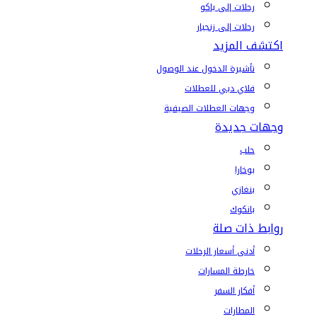
رحلات إلى باكو
رحلات إلى زنجبار
اكتشف المزيد
تأشيرة الدخول عند الوصول
فلاي دبي للعطلات
وجهات العطلات الصيفية
وجهات جديدة
حلب
بوخارا
بنغازي
بانكوك
روابط ذات صلة
أدنى أسعار الرحلات
خارطة المسارات
أفكار السفر
المطارات