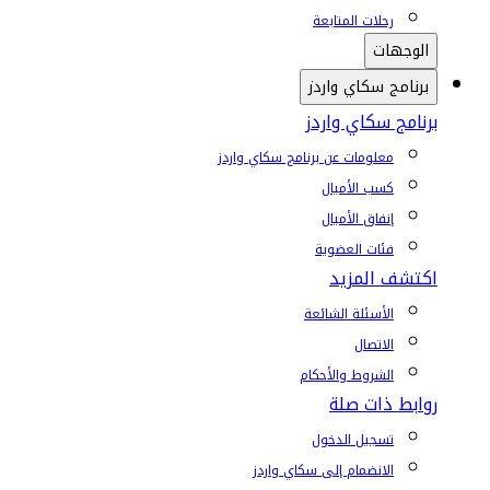
رحلات المتابعة
الوجهات
برنامج سكاي واردز
برنامج سكاي واردز
معلومات عن برنامج سكاي واردز
كسب الأميال
إنفاق الأميال
فئات العضوية
اكتشف المزيد
الأسئلة الشائعة
الاتصال
الشروط والأحكام
روابط ذات صلة
تسجيل الدخول
الانضمام إلى سكاي واردز