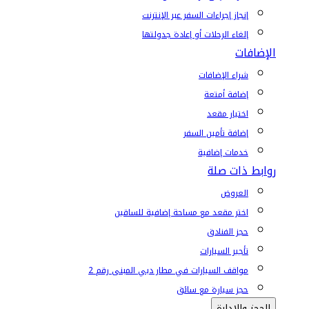
إنجاز إجراءات السفر عبر الإنترنت
إلغاء الرحلات أو إعادة جدولتها
الإضافات
شراء الإضافات
إضافة أمتعة
اختيار مقعد
إضافة تأمين السفر
خدمات إضافية
روابط ذات صلة
العروض
اختر مقعد مع مساحة إضافية للساقين
حجز الفنادق
تأجير السيارات
مواقف السيارات في مطار دبي المبنى رقم 2
حجز سيارة مع سائق
الحجز والإدارة