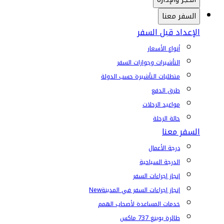
السفر معنا
الإعداد قبل السفر
أنواع الأسعار
التأشيرات وجوازات السفر
متطلبات التأشيرة حسب الدولة
طرق الدفع
مواعيد الرحلات
حالة الرحلة
السفر معنا
درجة الأعمال
الدرجة السياحية
إنجاز إجراءات السفر
إنجاز إجراءات السفر في المدينة
New
خدمات المساعدة لأصحاب الهمم
طائرة بوينغ 737 ماكس