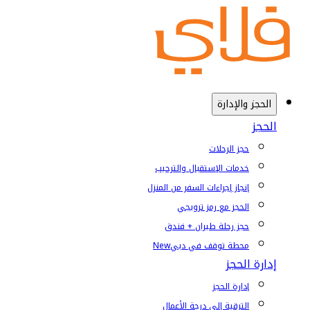
الحجز والإدارة
الحجز
حجز الرحلات
خدمات الإستقبال والترحيب
إنجاز إجراءات السفر من المنزل
الحجز مع رمز ترويجي
حجز رحلة طيران + فندق
محطة توقف في دبي
New
إدارة الحجز
إدارة الحجز
الترقية إلى درجة الأعمال