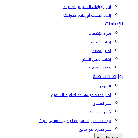
إنجاز إجراءات السفر عبر الإنترنت
إلغاء الرحلات أو إعادة جدولتها
الإضافات
شراء الإضافات
إضافة أمتعة
اختيار مقعد
إضافة تأمين السفر
خدمات إضافية
روابط ذات صلة
العروض
اختر مقعد مع مساحة إضافية للساقين
حجز الفنادق
تأجير السيارات
مواقف السيارات في مطار دبي المبنى رقم 2
حجز سيارة مع سائق
الحجز والإدارة