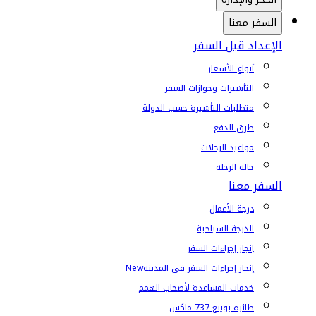
السفر معنا
الإعداد قبل السفر
أنواع الأسعار
التأشيرات وجوازات السفر
متطلبات التأشيرة حسب الدولة
طرق الدفع
مواعيد الرحلات
حالة الرحلة
السفر معنا
درجة الأعمال
الدرجة السياحية
إنجاز إجراءات السفر
إنجاز إجراءات السفر في المدينة
New
خدمات المساعدة لأصحاب الهمم
طائرة بوينغ 737 ماكس