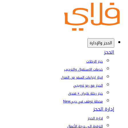
الحجز والإدارة
الحجز
حجز الرحلات
خدمات الإستقبال والترحيب
إنجاز إجراءات السفر من المنزل
الحجز مع رمز ترويجي
حجز رحلة طيران + فندق
محطة توقف في دبي
New
إدارة الحجز
إدارة الحجز
الترقية إلى درجة الأعمال