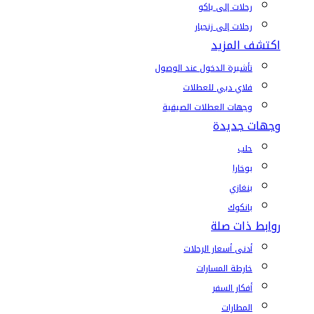
رحلات إلى باكو
رحلات إلى زنجبار
اكتشف المزيد
تأشيرة الدخول عند الوصول
فلاي دبي للعطلات
وجهات العطلات الصيفية
وجهات جديدة
حلب
بوخارا
بنغازي
بانكوك
روابط ذات صلة
أدنى أسعار الرحلات
خارطة المسارات
أفكار السفر
المطارات