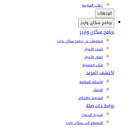
رحلات المتابعة
الوجهات
برنامج سكاي واردز
برنامج سكاي واردز
معلومات عن برنامج سكاي واردز
كسب الأميال
إنفاق الأميال
فئات العضوية
اكتشف المزيد
الأسئلة الشائعة
الاتصال
الشروط والأحكام
روابط ذات صلة
تسجيل الدخول
الانضمام إلى سكاي واردز