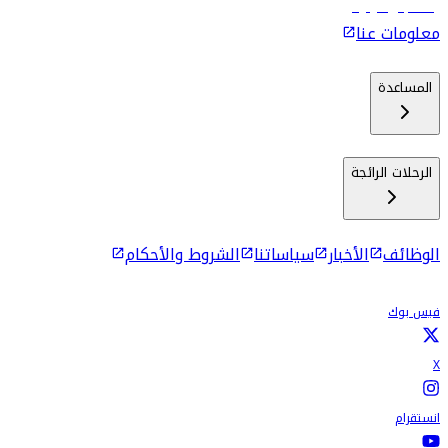
رحلات إلى كولومبو
معلومات عنا
المساعدة
الرحلات الرائجة
الوظائف
الأخبار
سياساتنا
الشروط والأحكام
فيس بوك
X
انستقرام