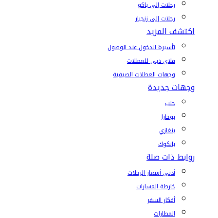
رحلات إلى باكو
رحلات إلى زنجبار
اكتشف المزيد
تأشيرة الدخول عند الوصول
فلاي دبي للعطلات
وجهات العطلات الصيفية
وجهات جديدة
حلب
بوخارا
بنغازي
بانكوك
روابط ذات صلة
أدنى أسعار الرحلات
خارطة المسارات
أفكار السفر
المطارات