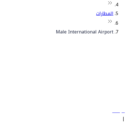
المطارات
Male International Airport
© فلاي دبي 2026. جميع الحقوق محفوظة.
سياساتنا
|
الشروط والأحكام