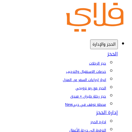
الحجز والإدارة
الحجز
حجز الرحلات
خدمات الإستقبال والترحيب
إنجاز إجراءات السفر من المنزل
الحجز مع رمز ترويجي
حجز رحلة طيران + فندق
محطة توقف في دبي
New
إدارة الحجز
إدارة الحجز
الترقية إلى درجة الأعمال