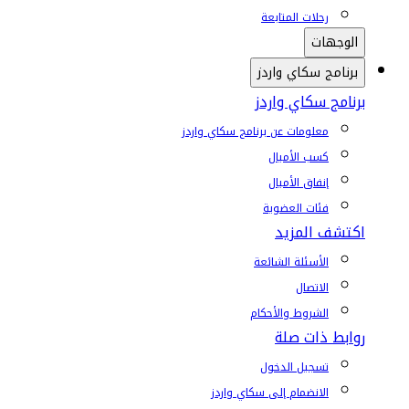
رحلات المتابعة
الوجهات
برنامج سكاي واردز
برنامج سكاي واردز
معلومات عن برنامج سكاي واردز
كسب الأميال
إنفاق الأميال
فئات العضوية
اكتشف المزيد
الأسئلة الشائعة
الاتصال
الشروط والأحكام
روابط ذات صلة
تسجيل الدخول
الانضمام إلى سكاي واردز