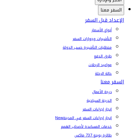
السفر معنا
الإعداد قبل السفر
أنواع الأسعار
التأشيرات وجوازات السفر
متطلبات التأشيرة حسب الدولة
طرق الدفع
مواعيد الرحلات
حالة الرحلة
السفر معنا
درجة الأعمال
الدرجة السياحية
إنجاز إجراءات السفر
إنجاز إجراءات السفر في المدينة
New
خدمات المساعدة لأصحاب الهمم
طائرة بوينغ 737 ماكس