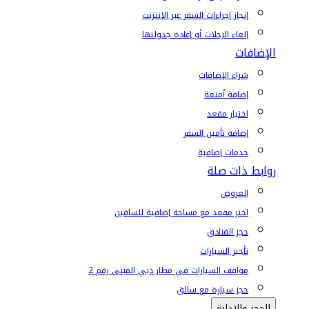
إنجاز إجراءات السفر عبر الإنترنت
إلغاء الرحلات أو إعادة جدولتها
الإضافات
شراء الإضافات
إضافة أمتعة
اختيار مقعد
إضافة تأمين السفر
خدمات إضافية
روابط ذات صلة
العروض
اختر مقعد مع مساحة إضافية للساقين
حجز الفنادق
تأجير السيارات
مواقف السيارات في مطار دبي المبنى رقم 2
حجز سيارة مع سائق
الحجز والإدارة