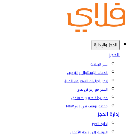
الحجز والإدارة
الحجز
حجز الرحلات
خدمات الإستقبال والترحيب
إنجاز إجراءات السفر من المنزل
الحجز مع رمز ترويجي
حجز رحلة طيران + فندق
محطة توقف في دبي
New
إدارة الحجز
إدارة الحجز
الترقية إلى درجة الأعمال