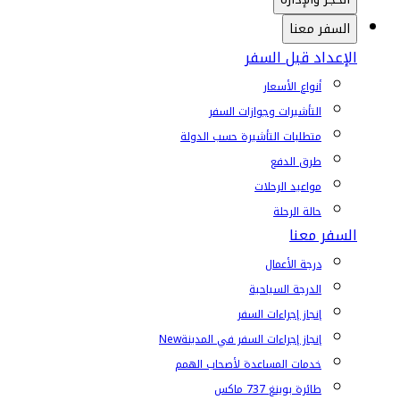
السفر معنا
الإعداد قبل السفر
أنواع الأسعار
التأشيرات وجوازات السفر
متطلبات التأشيرة حسب الدولة
طرق الدفع
مواعيد الرحلات
حالة الرحلة
السفر معنا
درجة الأعمال
الدرجة السياحية
إنجاز إجراءات السفر
إنجاز إجراءات السفر في المدينة
New
خدمات المساعدة لأصحاب الهمم
طائرة بوينغ 737 ماكس