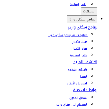
رحلات المتابعة
الوجهات
برنامج سكاي واردز
برنامج سكاي واردز
معلومات عن برنامج سكاي واردز
كسب الأميال
إنفاق الأميال
فئات العضوية
اكتشف المزيد
الأسئلة الشائعة
الاتصال
الشروط والأحكام
روابط ذات صلة
تسجيل الدخول
الانضمام إلى سكاي واردز