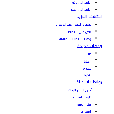
رحلات إلى باكو
رحلات إلى زنجبار
اكتشف المزيد
تأشيرة الدخول عند الوصول
فلاي دبي للعطلات
وجهات العطلات الصيفية
وجهات جديدة
حلب
بوخارا
بنغازي
بانكوك
روابط ذات صلة
أدنى أسعار الرحلات
خارطة المسارات
أفكار السفر
المطارات