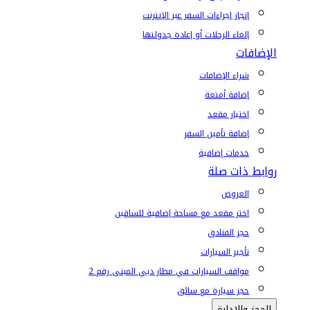
إنجاز إجراءات السفر عبر الإنترنت
إلغاء الرحلات أو إعادة جدولتها
الإضافات
شراء الإضافات
إضافة أمتعة
اختيار مقعد
إضافة تأمين السفر
خدمات إضافية
روابط ذات صلة
العروض
اختر مقعد مع مساحة إضافية للساقين
حجز الفنادق
تأجير السيارات
مواقف السيارات في مطار دبي المبنى رقم 2
حجز سيارة مع سائق
الحجز والإدارة