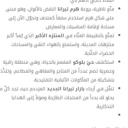
البلاط حاجي أدهم باي.
متّع ناظريك بروعة
هرم تيرانا
النابض بالألوان، وهو مبنى
على شكل هرم استخدم سابقاً كمتحف وتحوّل الآن إلى
مساحة لإقامة المناسبات والمعارض.
تمتّع بالطبيعة الغنّاء في
المنتزه الأكبر
الذي يُعدّ أكبر
منتزهات المدينة، واستمتع بالهواء النقي والمساحات
الخضراء الخلّابة.
استكشف
حيّ بلوكو
المفعم بالحياة، وهي منطقة راقية
وعصرية تضم عدداً من المتاجر والمقاهي والمطاعم، وتلذّذ
بتشكيلة من المأكولات الألبانية التقليدية.
تنقّل في أرجاء
بازار تيرانا الجديد
المزدحم حيث تجد كلّ ما
يحلو لك بدءاً من المنتجات الطازجة وصولاً إلى الهدايا
التذكارية.