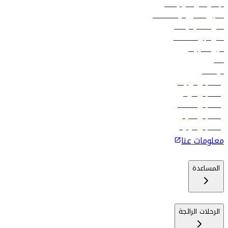
الإعلان على متن رحلاتنا
تسجيل الدخول لوكلاء السفر
أدنى أسعار الرحلات
فلاي دبي للعطلات
تأجير السيارات
فنادق
الوظائف
رحلات إلى تبيليسي
رحلات إلى الرياض
رحلات إلى مسقط
رحلات إلى ماليه
رحلات إلى كولومبو
معلومات عنا
المساعدة
الرحلات الرائجة