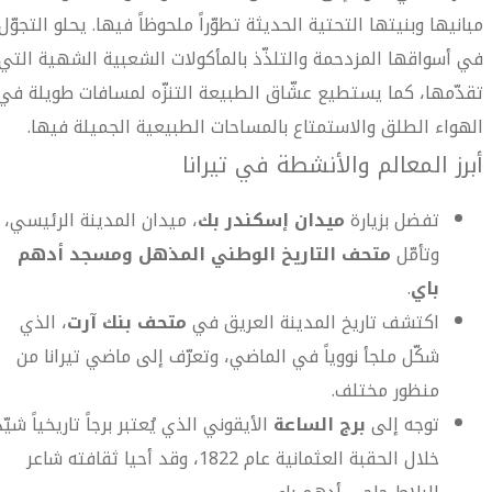
مبانيها وبنيتها التحتية الحديثة تطوّراً ملحوظاً فيها. يحلو التجوّل
في أسواقها المزدحمة والتلذّذ بالمأكولات الشعبية الشهية التي
تقدّمها، كما يستطيع عشّاق الطبيعة التنزّه لمسافات طويلة في
الهواء الطلق والاستمتاع بالمساحات الطبيعية الجميلة فيها.
أبرز المعالم والأنشطة في تيرانا
تفضل بزيارة
ميدان إسكندر بك
، ميدان المدينة الرئيسي،
وتأمّل
متحف التاريخ الوطني المذهل ومسجد أدهم
باي
.
اكتشف تاريخ المدينة العريق في
متحف بنك آرت
، الذي
شكّل ملجأ نووياً في الماضي، وتعرّف إلى ماضي تيرانا من
منظور مختلف.
توجه إلى
برج الساعة
الأيقوني الذي يُعتبر برجاً تاريخياً شيّد
خلال الحقبة العثمانية عام 1822، وقد أحيا ثقافته شاعر