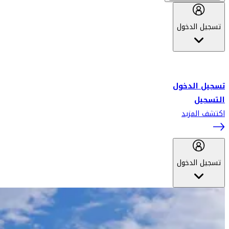
تسجيل الدخول
أهلاً بك في سكاي واردز طيران الإمارات برنامج الولاء المعتمد من قبل
طيران الإمارات، ومؤخراً فلاي دبي.
تسجيل الدخول
التسجيل
اكتشف المزيد
تسجيل الدخول