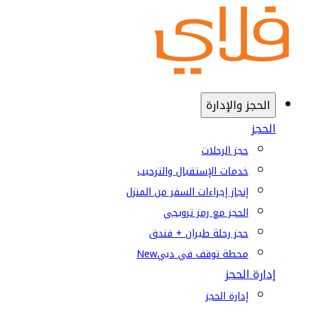
الحجز والإدارة
الحجز
حجز الرحلات
خدمات الإستقبال والترحيب
إنجاز إجراءات السفر من المنزل
الحجز مع رمز ترويجي
حجز رحلة طيران + فندق
محطة توقف في دبي
New
إدارة الحجز
إدارة الحجز