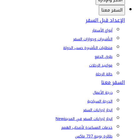
السفر معنا
الإعداد قبل السفر
أنواع الأسعار
التأشيرات وجوازات السفر
متطلبات التأشيرة حسب الدولة
طرق الدفع
مواعيد الرحلات
حالة الرحلة
السفر معنا
درجة الأعمال
الدرجة السياحية
إنجاز إجراءات السفر
إنجاز إجراءات السفر في المدينة
New
خدمات المساعدة لأصحاب الهمم
طائرة بوينغ 737 ماكس