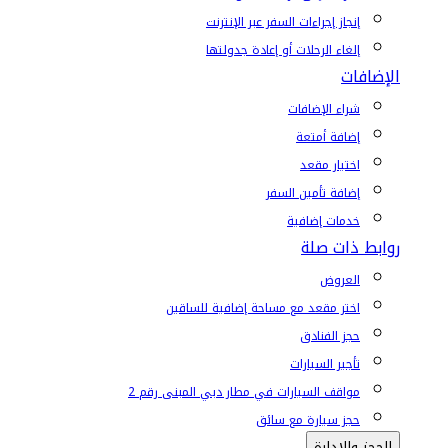
إنجاز إجراءات السفر عبر الإنترنت
إلغاء الرحلات أو إعادة جدولتها
الإضافات
شراء الإضافات
إضافة أمتعة
اختيار مقعد
إضافة تأمين السفر
خدمات إضافية
روابط ذات صلة
العروض
اختر مقعد مع مساحة إضافية للساقين
حجز الفنادق
تأجير السيارات
مواقف السيارات في مطار دبي المبنى رقم 2
حجز سيارة مع سائق
الحجز والإدارة