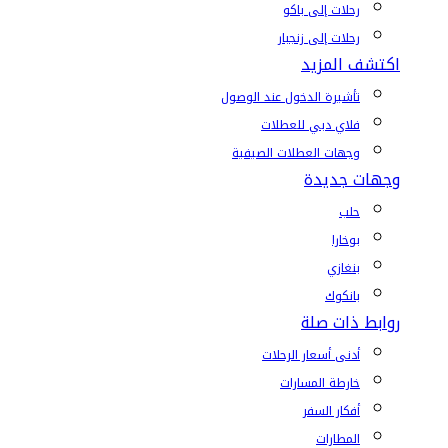
رحلات إلى باكو
رحلات إلى زنجبار
اكتشف المزيد
تأشيرة الدخول عند الوصول
فلاي دبي للعطلات
وجهات العطلات الصيفية
وجهات جديدة
حلب
بوخارا
بنغازي
بانكوك
روابط ذات صلة
أدنى أسعار الرحلات
خارطة المسارات
أفكار السفر
المطارات