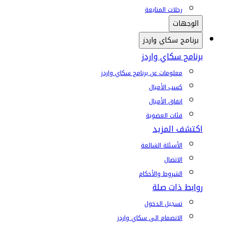
رحلات المتابعة
الوجهات
برنامج سكاي واردز
برنامج سكاي واردز
معلومات عن برنامج سكاي واردز
كسب الأميال
إنفاق الأميال
فئات العضوية
اكتشف المزيد
الأسئلة الشائعة
الاتصال
الشروط والأحكام
روابط ذات صلة
تسجيل الدخول
الانضمام إلى سكاي واردز