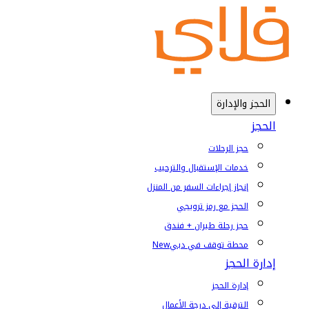
الحجز والإدارة
الحجز
حجز الرحلات
خدمات الإستقبال والترحيب
إنجاز إجراءات السفر من المنزل
الحجز مع رمز ترويجي
حجز رحلة طيران + فندق
محطة توقف في دبي
New
إدارة الحجز
إدارة الحجز
الترقية إلى درجة الأعمال