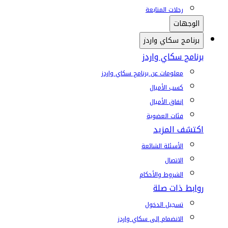
رحلات المتابعة
الوجهات
برنامج سكاي واردز
برنامج سكاي واردز
معلومات عن برنامج سكاي واردز
كسب الأميال
إنفاق الأميال
فئات العضوية
اكتشف المزيد
الأسئلة الشائعة
الاتصال
الشروط والأحكام
روابط ذات صلة
تسجيل الدخول
الانضمام إلى سكاي واردز