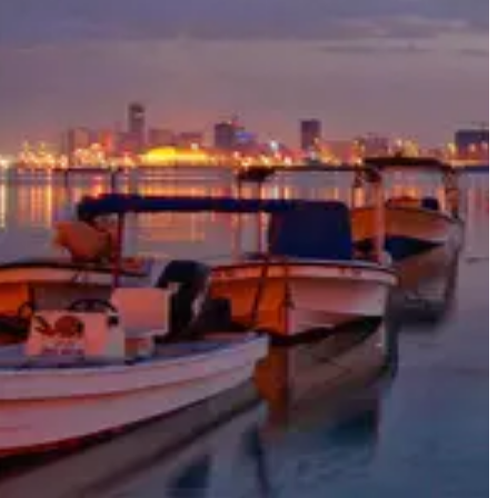
أفكار السفر
معلومات السفر
المعلومات الخاصة بالمطار
أهلاً بك في البحرين
سيحب البحرين كل المهتمين بالطبيعة وعشاق التمتع بأشعة
الشمس وهواة التاريخ على حد سواء. وهي تضم شيئاً مميزاً لكل
شخص حيث تحيط بها المياه الضحلة كما أنها معروفة بطيورها
النادرة، مواقعها الأثرية وشواطئها الجذابة.
أبرز المعالم والأنشطة في البحرين
خذ جولة في قارب سريع إلى جزر حوار وتمتع بيوم في