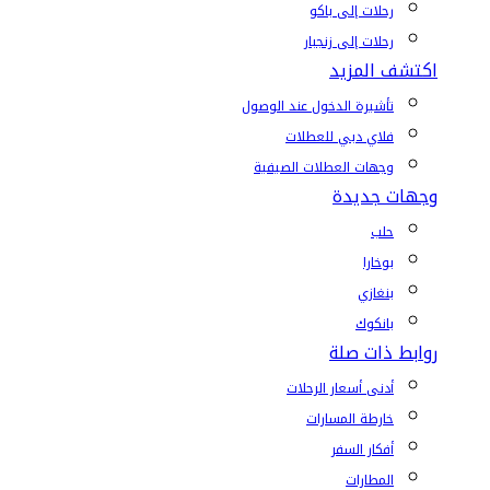
رحلات إلى باكو
رحلات إلى زنجبار
اكتشف المزيد
تأشيرة الدخول عند الوصول
فلاي دبي للعطلات
وجهات العطلات الصيفية
وجهات جديدة
حلب
بوخارا
بنغازي
بانكوك
روابط ذات صلة
أدنى أسعار الرحلات
خارطة المسارات
أفكار السفر
المطارات