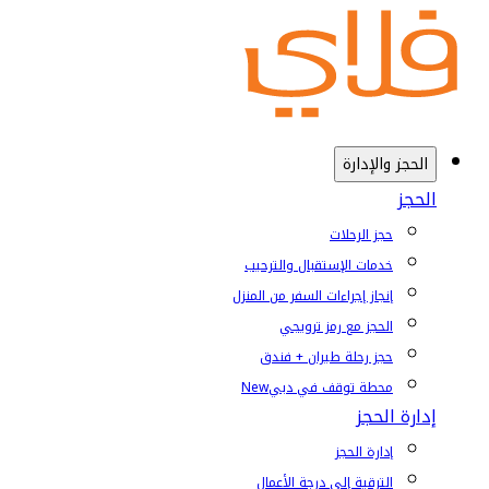
الحجز والإدارة
الحجز
حجز الرحلات
خدمات الإستقبال والترحيب
إنجاز إجراءات السفر من المنزل
الحجز مع رمز ترويجي
حجز رحلة طيران + فندق
محطة توقف في دبي
New
إدارة الحجز
إدارة الحجز
الترقية إلى درجة الأعمال