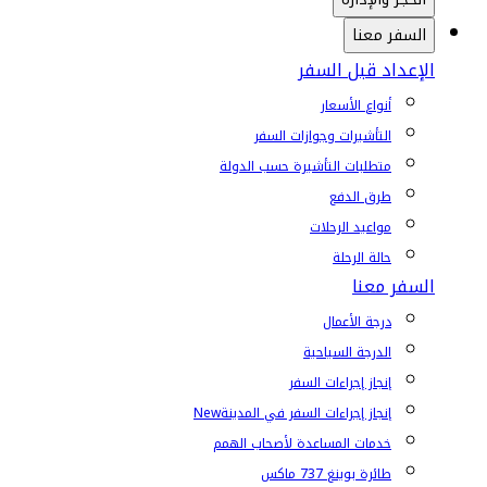
السفر معنا
الإعداد قبل السفر
أنواع الأسعار
التأشيرات وجوازات السفر
متطلبات التأشيرة حسب الدولة
طرق الدفع
مواعيد الرحلات
حالة الرحلة
السفر معنا
درجة الأعمال
الدرجة السياحية
إنجاز إجراءات السفر
إنجاز إجراءات السفر في المدينة
New
خدمات المساعدة لأصحاب الهمم
طائرة بوينغ 737 ماكس