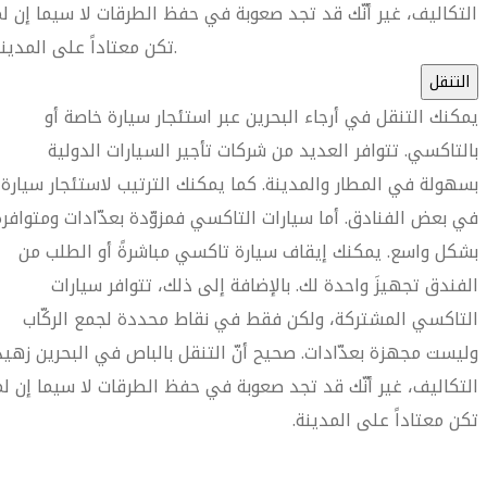
التكاليف، غير أنّك قد تجد صعوبة في حفظ الطرقات لا سيما إن ل
تكن معتاداً على المدينة.
التنقل
يمكنك التنقل في أرجاء البحرين عبر استئجار سيارة خاصة أو
بالتاكسي. تتوافر العديد من شركات تأجير السيارات الدولية
بسهولة في المطار والمدينة. كما يمكنك الترتيب لاستئجار سيارة
في بعض الفنادق. أما سيارات التاكسي فمزوّدة بعدّادات ومتوافرة
بشكل واسع. يمكنك إيقاف سيارة تاكسي مباشرةً أو الطلب من
الفندق تجهيزَ واحدة لك. بالإضافة إلى ذلك، تتوافر سيارات
التاكسي المشتركة، ولكن فقط في نقاط محددة لجمع الركّاب
وليست مجهزة بعدّادات. صحيح أنّ التنقل بالباص في البحرين زهيد
التكاليف، غير أنّك قد تجد صعوبة في حفظ الطرقات لا سيما إن لم
تكن معتاداً على المدينة.
العثور على متجر السفر الأقرب إليك