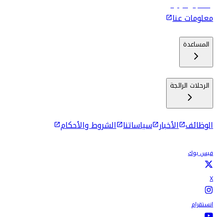
رحلات إلى كولومبو
معلومات عنا
المساعدة
الرحلات الرائجة
الوظائف
الأخبار
سياساتنا
الشروط والأحكام
فيس بوك
X
انستقرام