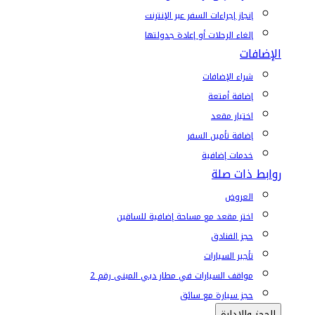
إنجاز إجراءات السفر عبر الإنترنت
إلغاء الرحلات أو إعادة جدولتها
الإضافات
شراء الإضافات
إضافة أمتعة
اختيار مقعد
إضافة تأمين السفر
خدمات إضافية
روابط ذات صلة
العروض
اختر مقعد مع مساحة إضافية للساقين
حجز الفنادق
تأجير السيارات
مواقف السيارات في مطار دبي المبنى رقم 2
حجز سيارة مع سائق
الحجز والإدارة