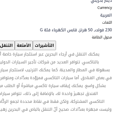
دينار بحريني
Currency
العربية
اللغات
230 فولت, 50 هرتز, قابس الكهرباء فئة G
محول الطاقة
التأشيرات
الأمتعة
التنقل
يمكنك التنقل في أرجاء البحرين عبر استئجار سيارة خاصة أ
بالتاكسي. تتوافر العديد من شركات تأجير السيارات الدولي
بسهولة في المطار والمدينة. كما يمكنك الترتيب لاستئجار سيار
في بعض الفنادق. أما سيارات التاكسي فمزوّدة بعدّادات ومتوافر
بشكل واسع. يمكنك إيقاف سيارة تاكسي مباشرةً أو الطلب م
الفندق تجهيزَ واحدة لك. بالإضافة إلى ذلك، تتوافر سيارا
التاكسي المشتركة، ولكن فقط في نقاط محددة لجمع الركّا
وليست مجهزة بعدّادات. صحيح أنّ التنقل بالباص في البحرين زهي