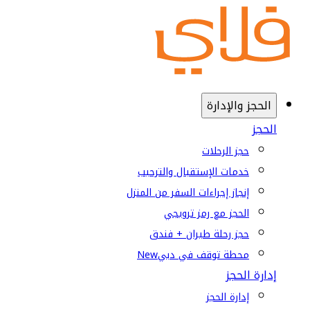
الحجز والإدارة
الحجز
حجز الرحلات
خدمات الإستقبال والترحيب
إنجاز إجراءات السفر من المنزل
الحجز مع رمز ترويجي
حجز رحلة طيران + فندق
محطة توقف في دبي
New
إدارة الحجز
إدارة الحجز