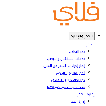
الحجز والإدارة
الحجز
حجز الرحلات
خدمات الإستقبال والترحيب
إنجاز إجراءات السفر من المنزل
الحجز مع رمز ترويجي
حجز رحلة طيران + فندق
محطة توقف في دبي
New
إدارة الحجز
إدارة الحجز