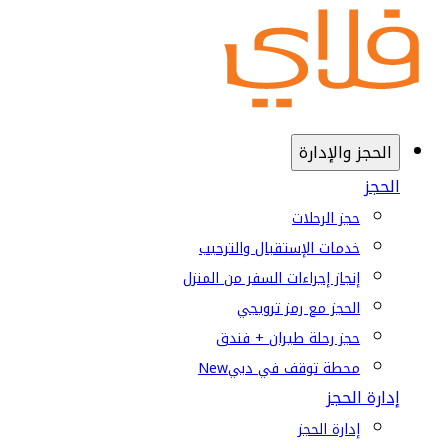
الحجز والإدارة
الحجز
حجز الرحلات
خدمات الإستقبال والترحيب
إنجاز إجراءات السفر من المنزل
الحجز مع رمز ترويجي
حجز رحلة طيران + فندق
محطة توقف في دبي
New
إدارة الحجز
إدارة الحجز