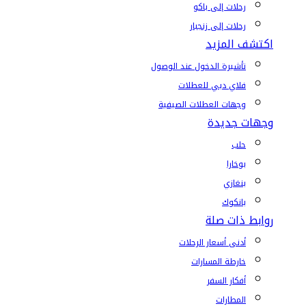
رحلات إلى باكو
رحلات إلى زنجبار
اكتشف المزيد
تأشيرة الدخول عند الوصول
فلاي دبي للعطلات
وجهات العطلات الصيفية
وجهات جديدة
حلب
بوخارا
بنغازي
بانكوك
روابط ذات صلة
أدنى أسعار الرحلات
خارطة المسارات
أفكار السفر
المطارات