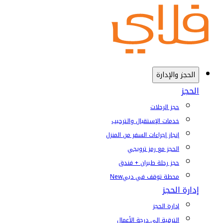
الحجز والإدارة
الحجز
حجز الرحلات
خدمات الإستقبال والترحيب
إنجاز إجراءات السفر من المنزل
الحجز مع رمز ترويجي
حجز رحلة طيران + فندق
محطة توقف في دبي
New
إدارة الحجز
إدارة الحجز
الترقية إلى درجة الأعمال