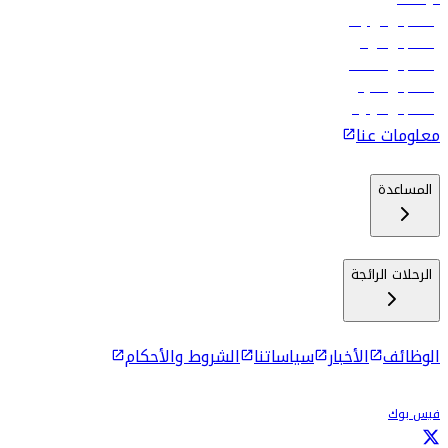
رحلات إلى تبيليسي
رحلات إلى الرياض
رحلات إلى مسقط
رحلات إلى ماليه
رحلات إلى كولومبو
معلومات عنا
المساعدة
الرحلات الرائجة
الوظائف
الأخبار
سياساتنا
الشروط والأحكام
فيس بوك