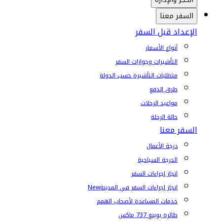
السفر معنا
الإعداد قبل السفر
أنواع الأسعار
التأشيرات وجوازات السفر
متطلبات التأشيرة حسب الدولة
طرق الدفع
مواعيد الرحلات
حالة الرحلة
السفر معنا
درجة الأعمال
الدرجة السياحية
إنجاز إجراءات السفر
إنجاز إجراءات السفر في المدينة
New
خدمات المساعدة لأصحاب الهمم
طائرة بوينغ 737 ماكس