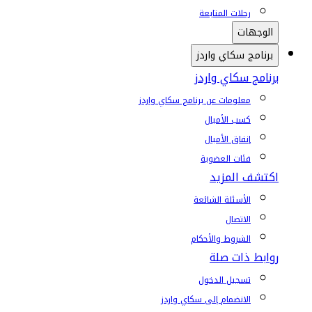
رحلات المتابعة
الوجهات
برنامج سكاي واردز
برنامج سكاي واردز
معلومات عن برنامج سكاي واردز
كسب الأميال
إنفاق الأميال
فئات العضوية
اكتشف المزيد
الأسئلة الشائعة
الاتصال
الشروط والأحكام
روابط ذات صلة
تسجيل الدخول
الانضمام إلى سكاي واردز