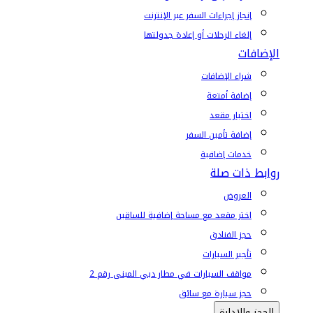
إنجاز إجراءات السفر عبر الإنترنت
إلغاء الرحلات أو إعادة جدولتها
الإضافات
شراء الإضافات
إضافة أمتعة
اختيار مقعد
إضافة تأمين السفر
خدمات إضافية
روابط ذات صلة
العروض
اختر مقعد مع مساحة إضافية للساقين
حجز الفنادق
تأجير السيارات
مواقف السيارات في مطار دبي المبنى رقم 2
حجز سيارة مع سائق
الحجز والإدارة