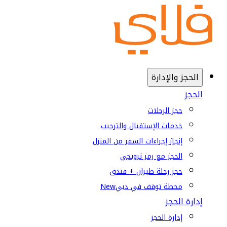
الحجز والإدارة
الحجز
حجز الرحلات
خدمات الإستقبال والترحيب
إنجاز إجراءات السفر من المنزل
الحجز مع رمز ترويجي
حجز رحلة طيران + فندق
محطة توقف في دبي
New
إدارة الحجز
إدارة الحجز