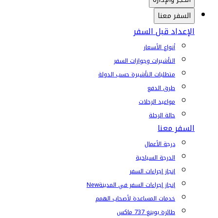
السفر معنا
الإعداد قبل السفر
أنواع الأسعار
التأشيرات وجوازات السفر
متطلبات التأشيرة حسب الدولة
طرق الدفع
مواعيد الرحلات
حالة الرحلة
السفر معنا
درجة الأعمال
الدرجة السياحية
إنجاز إجراءات السفر
إنجاز إجراءات السفر في المدينة
New
خدمات المساعدة لأصحاب الهمم
طائرة بوينغ 737 ماكس