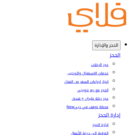
الحجز والإدارة
الحجز
حجز الرحلات
خدمات الإستقبال والترحيب
إنجاز إجراءات السفر من المنزل
الحجز مع رمز ترويجي
حجز رحلة طيران + فندق
محطة توقف في دبي
New
إدارة الحجز
إدارة الحجز
الترقية إلى درجة الأعمال