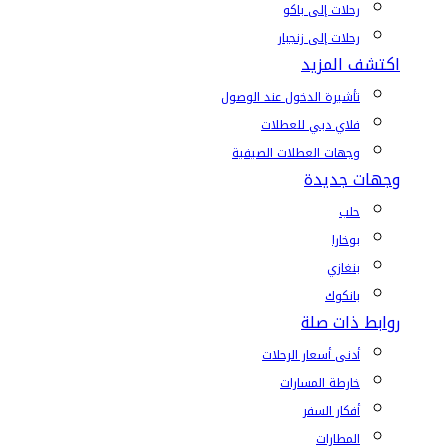
رحلات إلى باكو
رحلات إلى زنجبار
اكتشف المزيد
تأشيرة الدخول عند الوصول
فلاي دبي للعطلات
وجهات العطلات الصيفية
وجهات جديدة
حلب
بوخارا
بنغازي
بانكوك
روابط ذات صلة
أدنى أسعار الرحلات
خارطة المسارات
أفكار السفر
المطارات