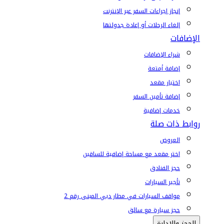
إنجاز إجراءات السفر عبر الإنترنت
إلغاء الرحلات أو إعادة جدولتها
الإضافات
شراء الإضافات
إضافة أمتعة
اختيار مقعد
إضافة تأمين السفر
خدمات إضافية
روابط ذات صلة
العروض
اختر مقعد مع مساحة إضافية للساقين
حجز الفنادق
تأجير السيارات
مواقف السيارات في مطار دبي المبنى رقم 2
حجز سيارة مع سائق
الحجز والإدارة