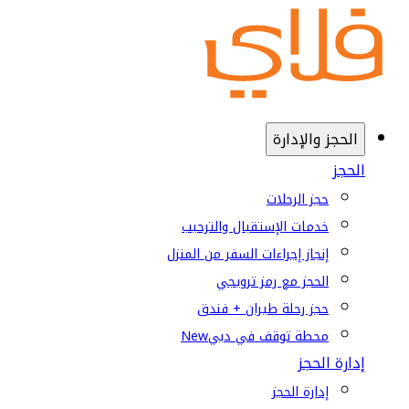
الحجز والإدارة
الحجز
حجز الرحلات
خدمات الإستقبال والترحيب
إنجاز إجراءات السفر من المنزل
الحجز مع رمز ترويجي
حجز رحلة طيران + فندق
محطة توقف في دبي
New
إدارة الحجز
إدارة الحجز