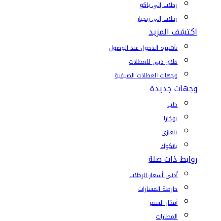
رحلات إلى باكو
رحلات إلى زنجبار
اكتشف المزيد
تأشيرة الدخول عند الوصول
فلاي دبي للعطلات
وجهات العطلات الصيفية
وجهات جديدة
حلب
بوخارا
بنغازي
بانكوك
روابط ذات صلة
أدنى أسعار الرحلات
خارطة المسارات
أفكار السفر
المطارات