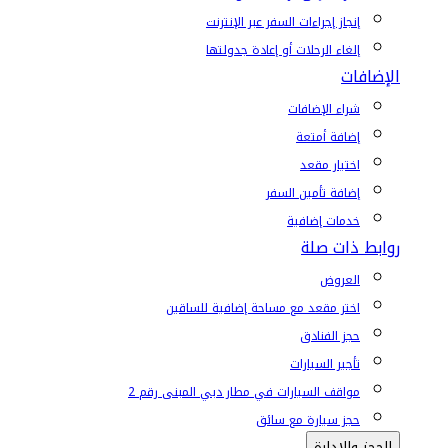
إنجاز إجراءات السفر عبر الإنترنت
إلغاء الرحلات أو إعادة جدولتها
الإضافات
شراء الإضافات
إضافة أمتعة
اختيار مقعد
إضافة تأمين السفر
خدمات إضافية
روابط ذات صلة
العروض
اختر مقعد مع مساحة إضافية للساقين
حجز الفنادق
تأجير السيارات
مواقف السيارات في مطار دبي المبنى رقم 2
حجز سيارة مع سائق
الحجز والإدارة