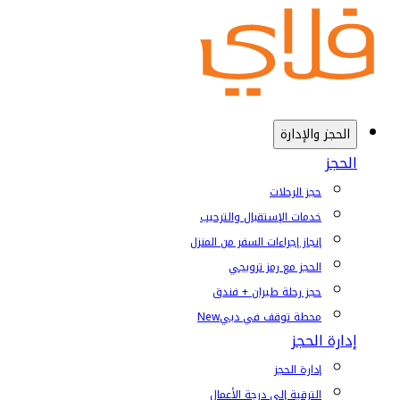
الحجز والإدارة
الحجز
حجز الرحلات
خدمات الإستقبال والترحيب
إنجاز إجراءات السفر من المنزل
الحجز مع رمز ترويجي
حجز رحلة طيران + فندق
محطة توقف في دبي
New
إدارة الحجز
إدارة الحجز
الترقية إلى درجة الأعمال