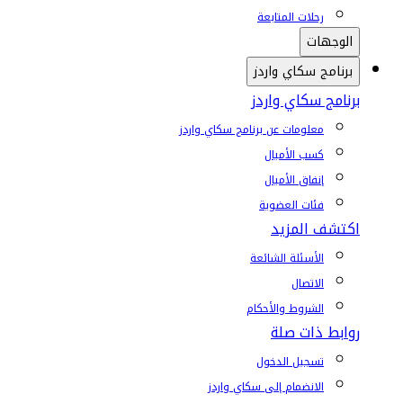
رحلات المتابعة
الوجهات
برنامج سكاي واردز
برنامج سكاي واردز
معلومات عن برنامج سكاي واردز
كسب الأميال
إنفاق الأميال
فئات العضوية
اكتشف المزيد
الأسئلة الشائعة
الاتصال
الشروط والأحكام
روابط ذات صلة
تسجيل الدخول
الانضمام إلى سكاي واردز