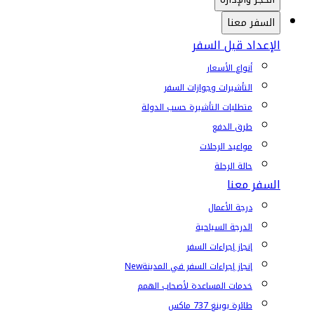
السفر معنا
الإعداد قبل السفر
أنواع الأسعار
التأشيرات وجوازات السفر
متطلبات التأشيرة حسب الدولة
طرق الدفع
مواعيد الرحلات
حالة الرحلة
السفر معنا
درجة الأعمال
الدرجة السياحية
إنجاز إجراءات السفر
إنجاز إجراءات السفر في المدينة
New
خدمات المساعدة لأصحاب الهمم
طائرة بوينغ 737 ماكس