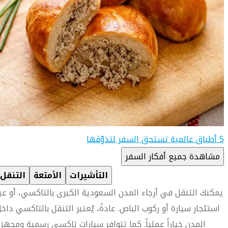
5 أطباق عالمية تستحق السفر لتذوّقها
مشاهدة جميع أفكار السفر
التأشيرات
الأمتعة
التنقل
يمكنك التنقل في أرجاء المدن السعودية الكبرى بالتاكسي، أو عب
استئجار سيارة أو ركوب الباص. عادةً، يُعتبر التنقل بالتاكسي داخ
المدن خياراً عملياً. كما تتوافر سيارات تاكسي رسمية ومجهز