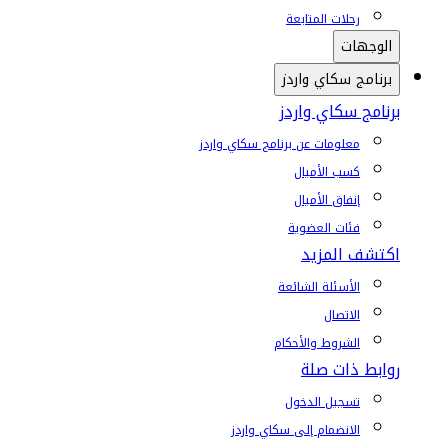
رحلات المتابعة
الوجهات
برنامج سكاي واردز
برنامج سكاي واردز
معلومات عن برنامج سكاي واردز
كسب الأميال
إنفاق الأميال
فئات العضوية
اكتشف المزيد
الأسئلة الشائعة
الاتصال
الشروط والأحكام
روابط ذات صلة
تسجيل الدخول
الانضمام إلى سكاي واردز