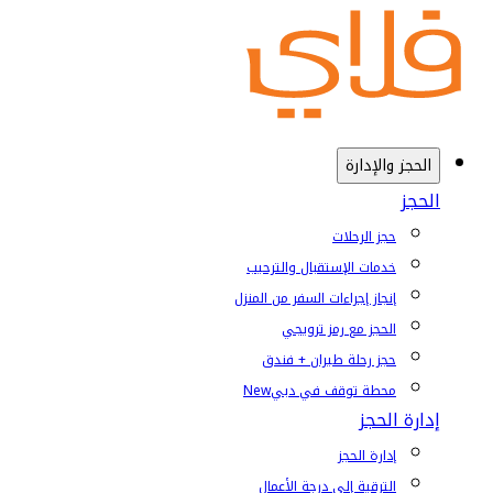
الحجز والإدارة
الحجز
حجز الرحلات
خدمات الإستقبال والترحيب
إنجاز إجراءات السفر من المنزل
الحجز مع رمز ترويجي
حجز رحلة طيران + فندق
محطة توقف في دبي
New
إدارة الحجز
إدارة الحجز
الترقية إلى درجة الأعمال