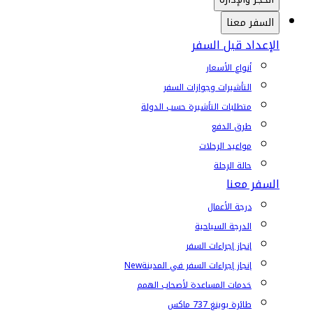
السفر معنا
الإعداد قبل السفر
أنواع الأسعار
التأشيرات وجوازات السفر
متطلبات التأشيرة حسب الدولة
طرق الدفع
مواعيد الرحلات
حالة الرحلة
السفر معنا
درجة الأعمال
الدرجة السياحية
إنجاز إجراءات السفر
إنجاز إجراءات السفر في المدينة
New
خدمات المساعدة لأصحاب الهمم
طائرة بوينغ 737 ماكس