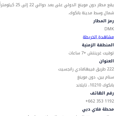
يقع مطار دون موينغ الدولي على بعد حوالي 22 إلى 25 كيلومترا
شمال وسط مدينة بانكوك.
رمز المطار
DMK
مشاهدة الخريطة
المنطقة الزمنية
توقيت غرينتش +7 ساعات
العنوان
222 طريق فيبهافادي رانجسيت
سنام بين، دون موينغ
بانكوك 10210، تايلاند
رقم الهاتف
1192 353 662+
محطة فلاي دبي