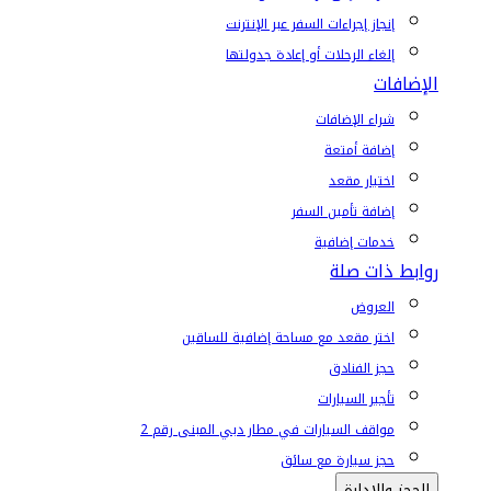
إنجاز إجراءات السفر عبر الإنترنت
إلغاء الرحلات أو إعادة جدولتها
الإضافات
شراء الإضافات
إضافة أمتعة
اختيار مقعد
إضافة تأمين السفر
خدمات إضافية
روابط ذات صلة
العروض
اختر مقعد مع مساحة إضافية للساقين
حجز الفنادق
تأجير السيارات
مواقف السيارات في مطار دبي المبنى رقم 2
حجز سيارة مع سائق
الحجز والإدارة