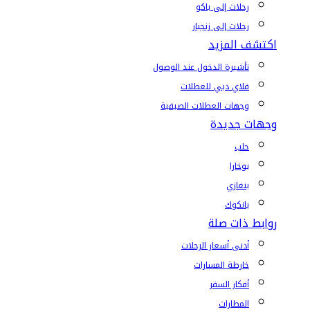
رحلات إلى باكو
رحلات إلى زنجبار
اكتشف المزيد
تأشيرة الدخول عند الوصول
فلاي دبي للعطلات
وجهات العطلات الصيفية
وجهات جديدة
حلب
بوخارا
بنغازي
بانكوك
روابط ذات صلة
أدنى أسعار الرحلات
خارطة المسارات
أفكار السفر
المطارات