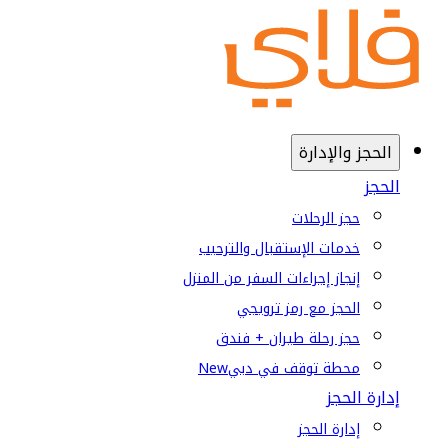
الحجز والإدارة
الحجز
حجز الرحلات
خدمات الإستقبال والترحيب
إنجاز إجراءات السفر من المنزل
الحجز مع رمز ترويجي
حجز رحلة طيران + فندق
محطة توقف في دبي
New
إدارة الحجز
إدارة الحجز