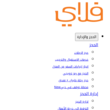
الحجز والإدارة
الحجز
حجز الرحلات
خدمات الإستقبال والترحيب
إنجاز إجراءات السفر من المنزل
الحجز مع رمز ترويجي
حجز رحلة طيران + فندق
محطة توقف في دبي
New
إدارة الحجز
إدارة الحجز
الترقية إلى درجة الأعمال