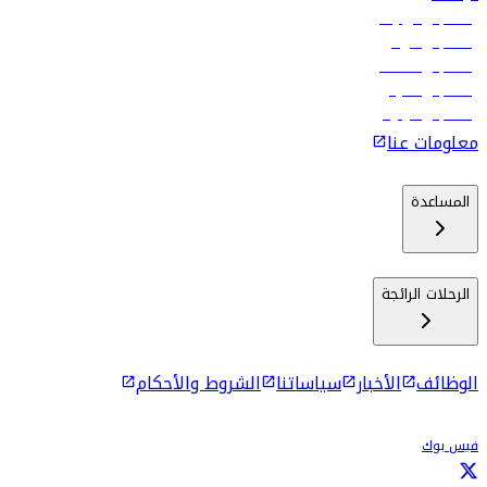
رحلات إلى تبيليسي
رحلات إلى الرياض
رحلات إلى مسقط
رحلات إلى ماليه
رحلات إلى كولومبو
معلومات عنا
المساعدة
الرحلات الرائجة
الوظائف
الأخبار
سياساتنا
الشروط والأحكام
فيس بوك