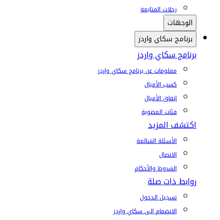
رحلات المتابعة
الوجهات
برنامج سكاي واردز
برنامج سكاي واردز
معلومات عن برنامج سكاي واردز
كسب الأميال
إنفاق الأميال
فئات العضوية
اكتشف المزيد
الأسئلة الشائعة
الاتصال
الشروط والأحكام
روابط ذات صلة
تسجيل الدخول
الانضمام إلى سكاي واردز