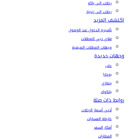
رحلات إلى باكو
رحلات إلى زنجبار
اكتشف المزيد
تأشيرة الدخول عند الوصول
فلاي دبي للعطلات
وجهات العطلات الصيفية
وجهات جديدة
حلب
بوخارا
بنغازي
بانكوك
روابط ذات صلة
أدنى أسعار الرحلات
خارطة المسارات
أفكار السفر
المطارات