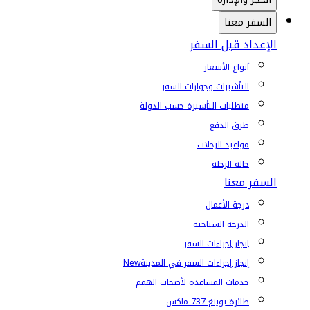
السفر معنا
الإعداد قبل السفر
أنواع الأسعار
التأشيرات وجوازات السفر
متطلبات التأشيرة حسب الدولة
طرق الدفع
مواعيد الرحلات
حالة الرحلة
السفر معنا
درجة الأعمال
الدرجة السياحية
إنجاز إجراءات السفر
إنجاز إجراءات السفر في المدينة
New
خدمات المساعدة لأصحاب الهمم
طائرة بوينغ 737 ماكس