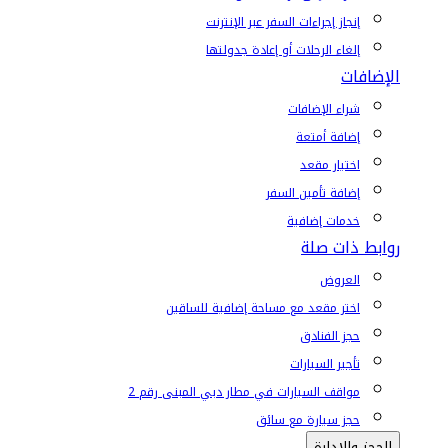
إنجاز إجراءات السفر عبر الإنترنت
إلغاء الرحلات أو إعادة جدولتها
الإضافات
شراء الإضافات
إضافة أمتعة
اختيار مقعد
إضافة تأمين السفر
خدمات إضافية
روابط ذات صلة
العروض
اختر مقعد مع مساحة إضافية للساقين
حجز الفنادق
تأجير السيارات
مواقف السيارات في مطار دبي المبنى رقم 2
حجز سيارة مع سائق
الحجز والإدارة