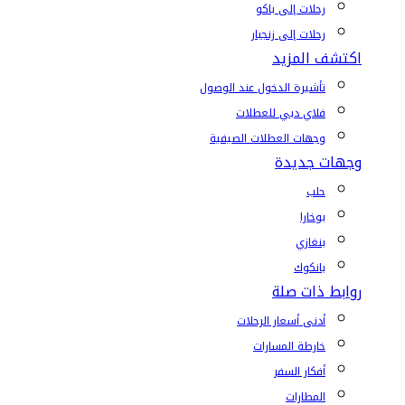
رحلات إلى باكو
رحلات إلى زنجبار
اكتشف المزيد
تأشيرة الدخول عند الوصول
فلاي دبي للعطلات
وجهات العطلات الصيفية
وجهات جديدة
حلب
بوخارا
بنغازي
بانكوك
روابط ذات صلة
أدنى أسعار الرحلات
خارطة المسارات
أفكار السفر
المطارات