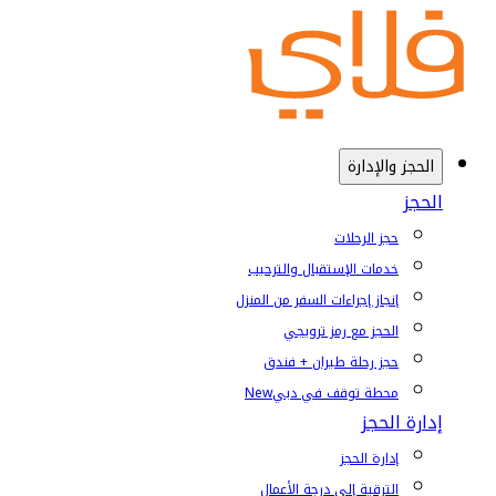
الحجز والإدارة
الحجز
حجز الرحلات
خدمات الإستقبال والترحيب
إنجاز إجراءات السفر من المنزل
الحجز مع رمز ترويجي
حجز رحلة طيران + فندق
محطة توقف في دبي
New
إدارة الحجز
إدارة الحجز
الترقية إلى درجة الأعمال