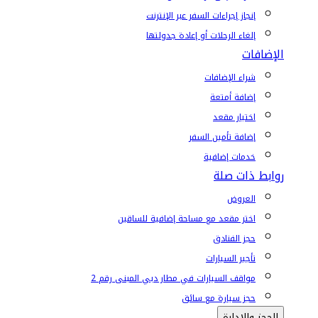
إنجاز إجراءات السفر عبر الإنترنت
إلغاء الرحلات أو إعادة جدولتها
الإضافات
شراء الإضافات
إضافة أمتعة
اختيار مقعد
إضافة تأمين السفر
خدمات إضافية
روابط ذات صلة
العروض
اختر مقعد مع مساحة إضافية للساقين
حجز الفنادق
تأجير السيارات
مواقف السيارات في مطار دبي المبنى رقم 2
حجز سيارة مع سائق
الحجز والإدارة