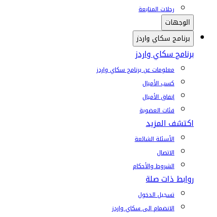
رحلات المتابعة
الوجهات
برنامج سكاي واردز
برنامج سكاي واردز
معلومات عن برنامج سكاي واردز
كسب الأميال
إنفاق الأميال
فئات العضوية
اكتشف المزيد
الأسئلة الشائعة
الاتصال
الشروط والأحكام
روابط ذات صلة
تسجيل الدخول
الانضمام إلى سكاي واردز