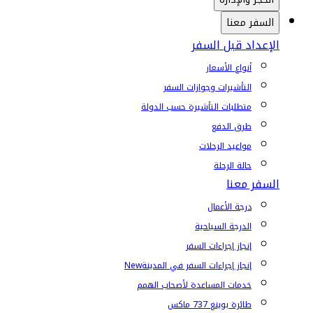
السفر معنا
الإعداد قبل السفر
أنواع الأسعار
التأشيرات وجوازات السفر
متطلبات التأشيرة حسب الدولة
طرق الدفع
مواعيد الرحلات
حالة الرحلة
السفر معنا
درجة الأعمال
الدرجة السياحية
إنجاز إجراءات السفر
إنجاز إجراءات السفر في المدينة
New
خدمات المساعدة لأصحاب الهمم
طائرة بوينغ 737 ماكس