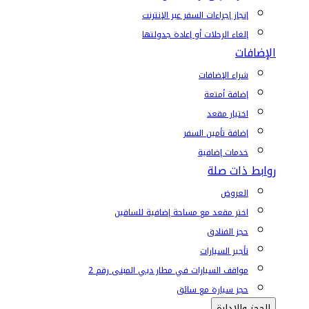
إنجاز إجراءات السفر عبر الإنترنت
إلغاء الرحلات أو إعادة جدولتها
الإضافات
شراء الإضافات
إضافة أمتعة
اختيار مقعد
إضافة تأمين السفر
خدمات إضافية
روابط ذات صلة
العروض
اختر مقعد مع مساحة إضافية للساقين
حجز الفنادق
تأجير السيارات
مواقف السيارات في مطار دبي المبنى رقم 2
حجز سيارة مع سائق
الحجز والإدارة