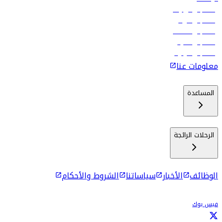
رحلات إلى تبيليسي
رحلات إلى الرياض
رحلات إلى مسقط
رحلات إلى ماليه
رحلات إلى كولومبو
معلومات عنا
المساعدة
الرحلات الرائجة
الوظائف
الأخبار
سياساتنا
الشروط والأحكام
فيس بوك