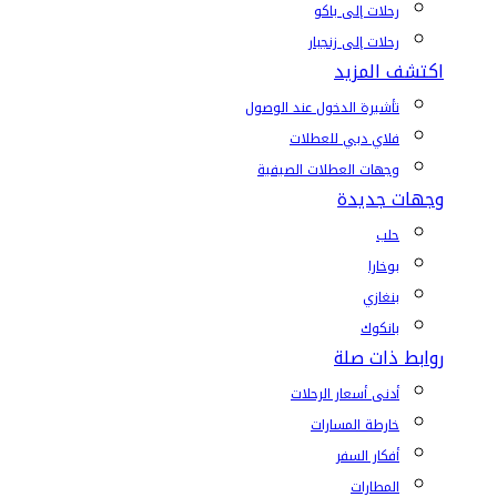
رحلات إلى باكو
رحلات إلى زنجبار
اكتشف المزيد
تأشيرة الدخول عند الوصول
فلاي دبي للعطلات
وجهات العطلات الصيفية
وجهات جديدة
حلب
بوخارا
بنغازي
بانكوك
روابط ذات صلة
أدنى أسعار الرحلات
خارطة المسارات
أفكار السفر
المطارات