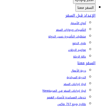
السفر معنا
الإعداد قبل السفر
أنواع الأسعار
التأشيرات وجوازات السفر
متطلبات التأشيرة حسب الدولة
طرق الدفع
مواعيد الرحلات
حالة الرحلة
السفر معنا
درجة الأعمال
الدرجة السياحية
إنجاز إجراءات السفر
إنجاز إجراءات السفر في المدينة
New
خدمات المساعدة لأصحاب الهمم
طائرة بوينغ 737 ماكس