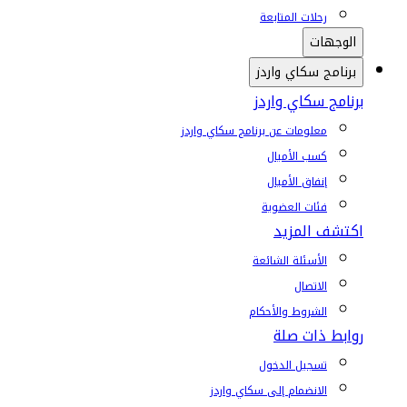
رحلات المتابعة
الوجهات
برنامج سكاي واردز
برنامج سكاي واردز
معلومات عن برنامج سكاي واردز
كسب الأميال
إنفاق الأميال
فئات العضوية
اكتشف المزيد
الأسئلة الشائعة
الاتصال
الشروط والأحكام
روابط ذات صلة
تسجيل الدخول
الانضمام إلى سكاي واردز