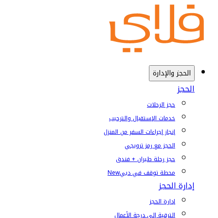
الحجز والإدارة
الحجز
حجز الرحلات
خدمات الإستقبال والترحيب
إنجاز إجراءات السفر من المنزل
الحجز مع رمز ترويجي
حجز رحلة طيران + فندق
محطة توقف في دبي
New
إدارة الحجز
إدارة الحجز
الترقية إلى درجة الأعمال