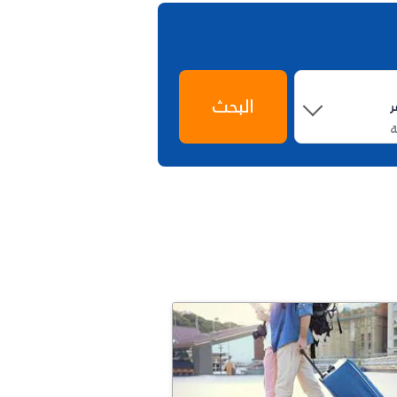
البحث
ة