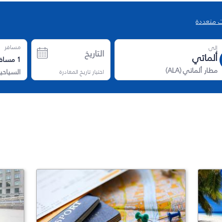
 متعددة
مسافر
إلى
التاريخ
1
مسافر
مطار ألماتي
(
ALA
)
اختيار تاريخ المغادرة
السياحي