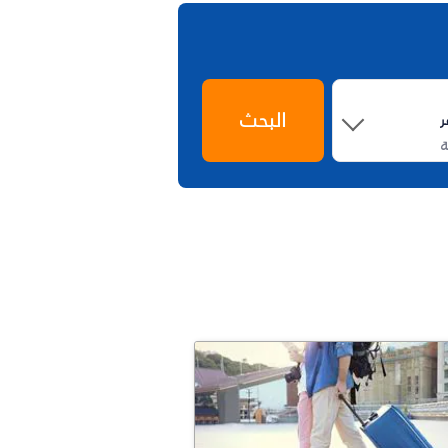
البحث
ة