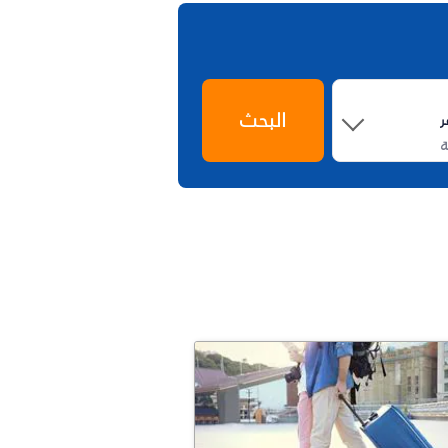
البحث
ة