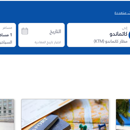
 متعددة
مسافر
إلى
التاريخ
1
مسافر
مطار كاتماندو
(
KTM
)
اختيار تاريخ المغادرة
السياحي