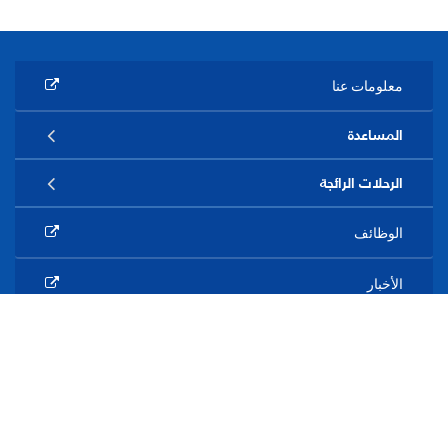
معلومات عنا
المساعدة
الرحلات الرائجة
الوظائف
الأخبار
© فلاي دبي 2026. جميع الحقوق محفوظة.
سياساتنا
الشروط والأحكام
+971 600 544 445