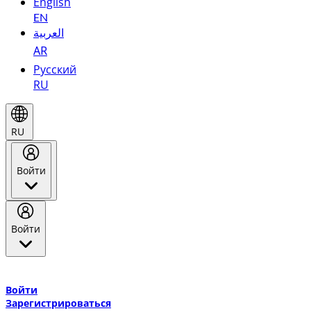
English
EN
العربية
AR
Русский
RU
RU
Войти
Войти
Добро пожаловать в Эмирейтс Skywards, программу лояльнос
авиакомпании Эмирейтс и теперь flydubai.
Войти
Зарегистрироваться