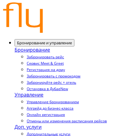
Бронирование и управление
Бронирование
Забронировать рейс
Сервис Meet & Greet
Регистрация на дому
Забронировать с промокодом
Забронируйте рейс + отель
Остановка в Дубае
New
Управление
Управление бронированием
Апгрейд до бизнес-класса
Онлайн регистрация
Отмены или изменения расписания рейсов
Доп. услуги
Дополнительные услуги