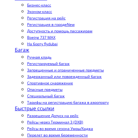
Бизнес-класс
Эконом-класс
Регистрация на рейс
Регистрация в городе
New
Доступность и помощь пассажирам
Boeing 737 MAX
На борту flydubai
Багаж
Ручная кладь
Регистрируемый багаж
Запрещенные и ограниченные предметы
Задержанный или поврежденный багаж
Спортивное снаряжение
Опасные предметы
Специальный багаж
Тарифы на регистрацию багажа в аэропорту
Быстрые ссылки
Разрешение Допуск на рейс
Рейсы через Терминал 3 (DXB)
Рейсы во время сезона Умры/Хаджа
Перелет во время беременности