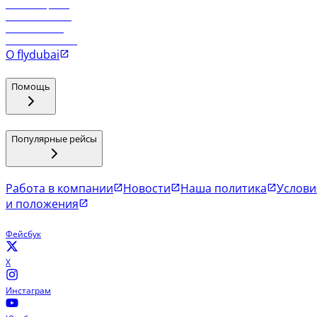
Рейсы в Эр-Рияд
Рейсы в Маскат
Рейсы в Мале
Рейсы в Коломбо
О flydubai
Помощь
Популярные рейсы
Работа в компании
Новости
Наша политика
Услови
и положения
Фейсбук
X
Инстаграм