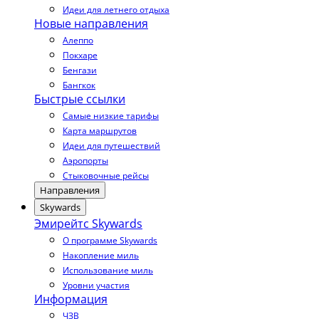
Идеи для летнего отдыха
Новые направления
Алеппо
Покхаре
Бенгази
Бангкок
Быстрые ссылки
Самые низкие тарифы
Карта маршрутов
Идеи для путешествий
Аэропорты
Стыковочные рейсы
Направления
Skywards
Эмирейтс Skywards
О программе Skywards
Накопление миль
Использование миль
Уровни участия
Информация
ЧЗВ