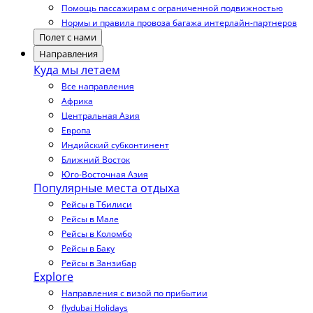
Помощь пассажирам с ограниченной подвижностью
Нормы и правила провоза багажа интерлайн-партнеров
Полет с нами
Направления
Куда мы летаем
Все направления
Африка
Центральная Азия
Европа
Индийский субконтинент
Ближний Восток
Юго-Восточная Азия
Популярные места отдыха
Рейсы в Тбилиси
Рейсы в Мале
Рейсы в Коломбо
Рейсы в Баку
Рейсы в Занзибар
Explore
Направления с визой по прибытии
flydubai Holidays