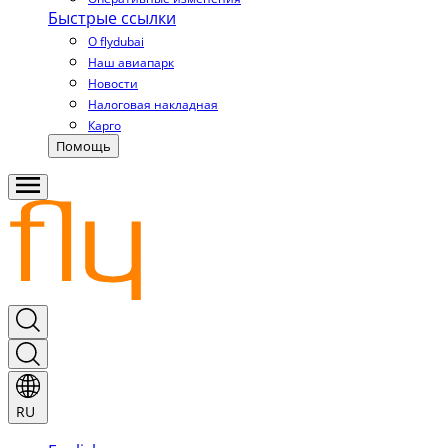
Быстрые ссылки
О flydubai
Наш авиапарк
Новости
Налоговая накладная
Карго
Помощь
RU