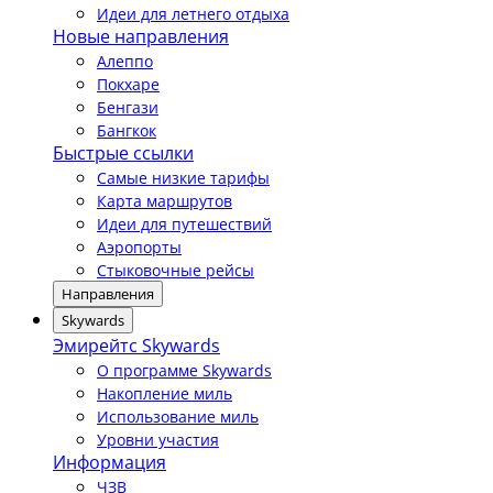
Идеи для летнего отдыха
Новые направления
Алеппо
Покхаре
Бенгази
Бангкок
Быстрые ссылки
Самые низкие тарифы
Карта маршрутов
Идеи для путешествий
Аэропорты
Стыковочные рейсы
Направления
Skywards
Эмирейтс Skywards
О программе Skywards
Накопление миль
Использование миль
Уровни участия
Информация
ЧЗВ