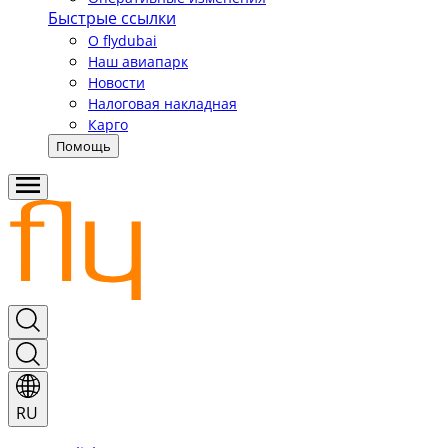
Быстрые ссылки
О flydubai
Наш авиапарк
Новости
Налоговая накладная
Карго
Помощь
RU