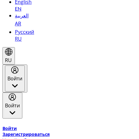
English
EN
العربية
AR
Русский
RU
RU
Войти
Войти
Добро пожаловать в Эмирейтс Skywards, программу лоя
Войти
Зарегистрироваться