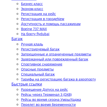
Бизнес-класс
Эконом-класс
Регистрация на рейс
Регистрация в городе
New
Доступность и помощь пассажирам
Boeing 737 MAX
На борту flydubai
Багаж
Ручная кладь
Регистрируемый багаж
Запрещенные и ограниченные предметы
Задержанный или поврежденный багаж
Спортивное снаряжение
Опасные предметы
Специальный багаж
Тарифы на регистрацию багажа в аэропорту
Быстрые ссылки
Разрешение Допуск на рейс
Рейсы через Терминал 3 (DXB)
Рейсы во время сезона Умры/Хаджа
Перелет во время беременности