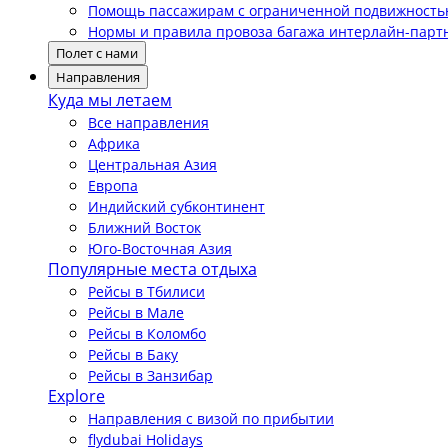
Помощь пассажирам с ограниченной подвижност
Нормы и правила провоза багажа интерлайн-парт
Полет с нами
Направления
Куда мы летаем
Все направления
Африка
Центральная Азия
Европа
Индийский субконтинент
Ближний Восток
Юго-Восточная Азия
Популярные места отдыха
Рейсы в Тбилиси
Рейсы в Мале
Рейсы в Коломбо
Рейсы в Баку
Рейсы в Занзибар
Explore
Направления с визой по прибытии
flydubai Holidays