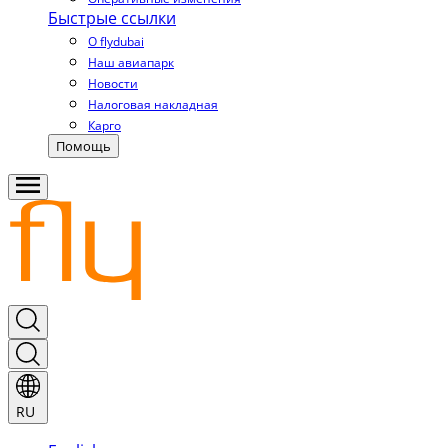
Быстрые ссылки
О flydubai
Наш авиапарк
Новости
Налоговая накладная
Карго
Помощь
RU