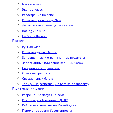
Бизнес-класс
Эконом-класс
Регистрация на рейс
Регистрация в городе
New
Доступность и помощь пассажирам
Boeing 737 MAX
На борту flydubai
Багаж
Ручная кладь
Регистрируемый багаж
Запрещенные и ограниченные предметы
Задержанный или поврежденный багаж
Спортивное снаряжение
Опасные предметы
Специальный багаж
Тарифы на регистрацию багажа в аэропорту
Быстрые ссылки
Разрешение Допуск на рейс
Рейсы через Терминал 3 (DXB)
Рейсы во время сезона Умры/Хаджа
Перелет во время беременности