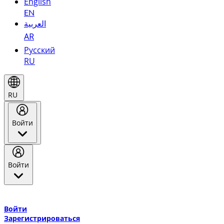
English
EN
العربية
AR
Русский
RU
RU
Войти
Войти
Добро пожаловать в Эмирейтс Skywards, программу лояльнос
авиакомпании Эмирейтс и теперь flydubai.
Войти
Зарегистрироваться