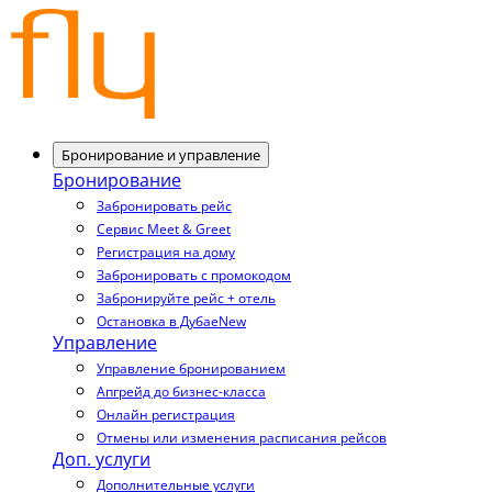
Бронирование и управление
Бронирование
Забронировать рейс
Сервис Meet & Greet
Регистрация на дому
Забронировать с промокодом
Забронируйте рейс + отель
Остановка в Дубае
New
Управление
Управление бронированием
Апгрейд до бизнес-класса
Онлайн регистрация
Отмены или изменения расписания рейсов
Доп. услуги
Дополнительные услуги