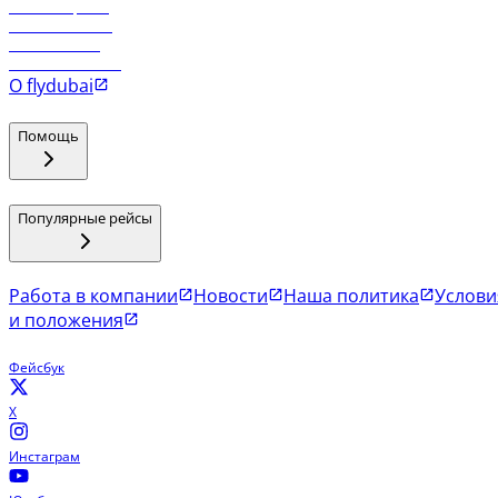
Рейсы в Эр-Рияд
Рейсы в Маскат
Рейсы в Мале
Рейсы в Коломбо
О flydubai
Помощь
Популярные рейсы
Работа в компании
Новости
Наша политика
Услови
и положения
Фейсбук
X
Инстаграм