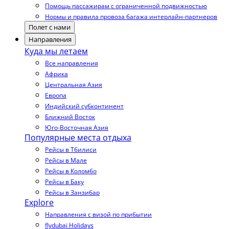
Помощь пассажирам с ограниченной подвижностью
Нормы и правила провоза багажа интерлайн-партнеров
Полет с нами
Направления
Куда мы летаем
Все направления
Африка
Центральная Азия
Европа
Индийский субконтинент
Ближний Восток
Юго-Восточная Азия
Популярные места отдыха
Рейсы в Тбилиси
Рейсы в Мале
Рейсы в Коломбо
Рейсы в Баку
Рейсы в Занзибар
Explore
Направления с визой по прибытии
flydubai Holidays