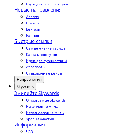
Идеи для летнего отдыха
Новые направления
Алеппо
Покхаре
Бенгази
Бангкок
Быстрые ссылки
Самые низкие тарифы
Карта маршрутов
Идеи для путешествий
Аэропорты
Стыковочные рейсы
Направления
Skywards
Эмирейтс Skywards
О программе Skywards
Накопление миль
Использование миль
Уровни участия
Информация
ЧЗВ