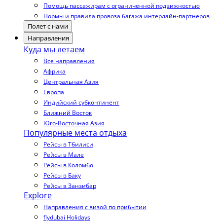
Помощь пассажирам с ограниченной подвижностью
Нормы и правила провоза багажа интерлайн-партнеров
Полет с нами
Направления
Куда мы летаем
Все направления
Африка
Центральная Азия
Европа
Индийский субконтинент
Ближний Восток
Юго-Восточная Азия
Популярные места отдыха
Рейсы в Тбилиси
Рейсы в Мале
Рейсы в Коломбо
Рейсы в Баку
Рейсы в Занзибар
Explore
Направления с визой по прибытии
flydubai Holidays