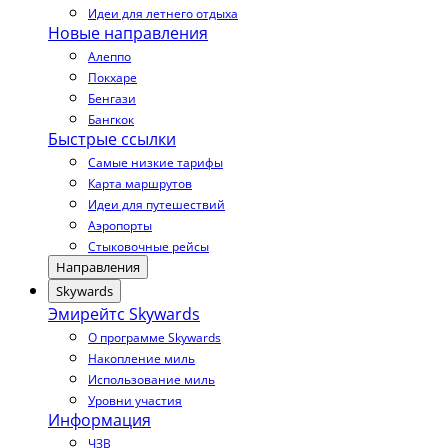
Идеи для летнего отдыха
Новые направления
Алеппо
Покхаре
Бенгази
Бангкок
Быстрые ссылки
Самые низкие тарифы
Карта маршрутов
Идеи для путешествий
Аэропорты
Стыковочные рейсы
Направления
Skywards
Эмирейтс Skywards
О программе Skywards
Накопление миль
Использование миль
Уровни участия
Информация
ЧЗВ