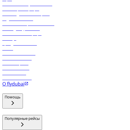
Экологическая устойчивость
Онлайн-регистрация
Часто задаваемые вопросы
Отдел снабжения
Реклама на бортовой системе
Логин для турагентов
Самые низкие тарифы
Holidays
Аренда автомобиля
Отели
Работа в компании
Рейсы в Тбилиси
Рейсы в Эр-Рияд
Рейсы в Маскат
Рейсы в Мале
Рейсы в Коломбо
О flydubai
Помощь
Популярные рейсы