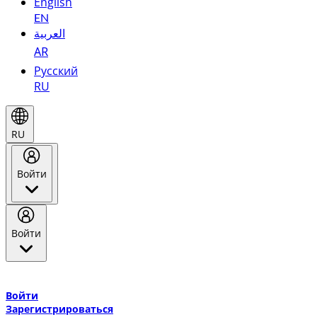
English
EN
العربية
AR
Русский
RU
RU
Войти
Войти
Добро пожаловать в Эмирейтс Skywards, программу лояльнос
авиакомпании Эмирейтс и теперь flydubai.
Войти
Зарегистрироваться