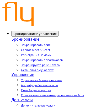
Бронирование и управление
Бронирование
Забронировать рейс
Сервис Meet & Greet
Регистрация на дому
Забронировать с промокодом
Забронируйте рейс + отель
Остановка в Дубае
New
Управление
Управление бронированием
Апгрейд до бизнес-класса
Онлайн регистрация
Отмены или изменения расписания рейсов
Доп. услуги
Дополнительные услуги