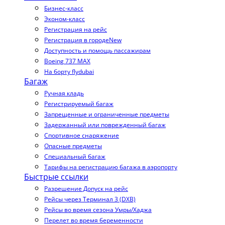
Бизнес-класс
Эконом-класс
Регистрация на рейс
Регистрация в городе
New
Доступность и помощь пассажирам
Boeing 737 MAX
На борту flydubai
Багаж
Ручная кладь
Регистрируемый багаж
Запрещенные и ограниченные предметы
Задержанный или поврежденный багаж
Спортивное снаряжение
Опасные предметы
Специальный багаж
Тарифы на регистрацию багажа в аэропорту
Быстрые ссылки
Разрешение Допуск на рейс
Рейсы через Терминал 3 (DXB)
Рейсы во время сезона Умры/Хаджа
Перелет во время беременности