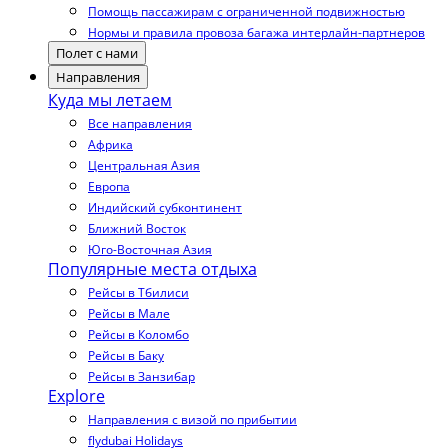
Помощь пассажирам с ограниченной подвижностью
Нормы и правила провоза багажа интерлайн-партнеров
Полет с нами
Направления
Куда мы летаем
Все направления
Африка
Центральная Азия
Европа
Индийский субконтинент
Ближний Восток
Юго-Восточная Азия
Популярные места отдыха
Рейсы в Тбилиси
Рейсы в Мале
Рейсы в Коломбо
Рейсы в Баку
Рейсы в Занзибар
Explore
Направления с визой по прибытии
flydubai Holidays