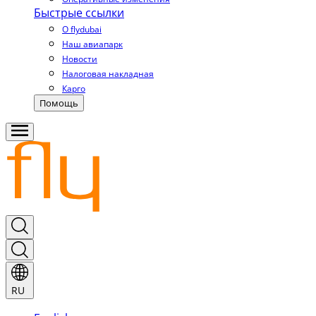
Быстрые ссылки
О flydubai
Наш авиапарк
Новости
Налоговая накладная
Карго
Помощь
RU