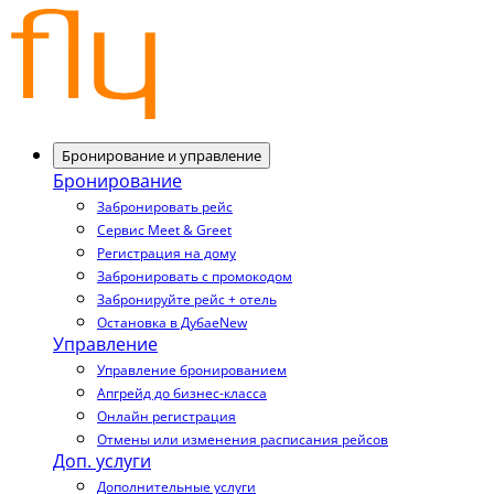
Бронирование и управление
Бронирование
Забронировать рейс
Сервис Meet & Greet
Регистрация на дому
Забронировать с промокодом
Забронируйте рейс + отель
Остановка в Дубае
New
Управление
Управление бронированием
Апгрейд до бизнес-класса
Онлайн регистрация
Отмены или изменения расписания рейсов
Доп. услуги
Дополнительные услуги