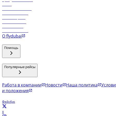
Аренда автомобиля
Отели
Работа в компании
Рейсы в Тбилиси
Рейсы в Эр-Рияд
Рейсы в Маскат
Рейсы в Мале
Рейсы в Коломбо
О flydubai
Помощь
Популярные рейсы
Работа в компании
Новости
Наша политика
Услови
и положения
Фейсбук
X