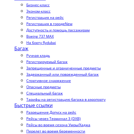
Бизнес-класс
Эконом-класс
Регистрация на рейс
Регистрация в городе
New
Доступность и помощь пассажирам
Boeing 737 MAX
На борту flydubai
Багаж
Ручная кладь
Регистрируемый багаж
Запрещенные и ограниченные предметы
Задержанный или поврежденный багаж
Спортивное снаряжение
Опасные предметы
Специальный багаж
Тарифы на регистрацию багажа в аэропорту
Быстрые ссылки
Разрешение Допуск на рейс
Рейсы через Терминал 3 (DXB)
Рейсы во время сезона Умры/Хаджа
Перелет во время беременности