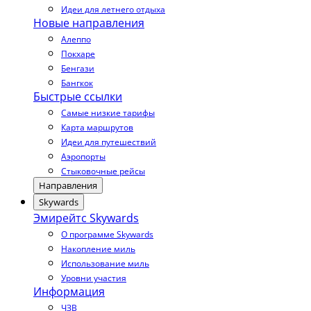
Идеи для летнего отдыха
Новые направления
Алеппо
Покхаре
Бенгази
Бангкок
Быстрые ссылки
Самые низкие тарифы
Карта маршрутов
Идеи для путешествий
Аэропорты
Стыковочные рейсы
Направления
Skywards
Эмирейтс Skywards
О программе Skywards
Накопление миль
Использование миль
Уровни участия
Информация
ЧЗВ