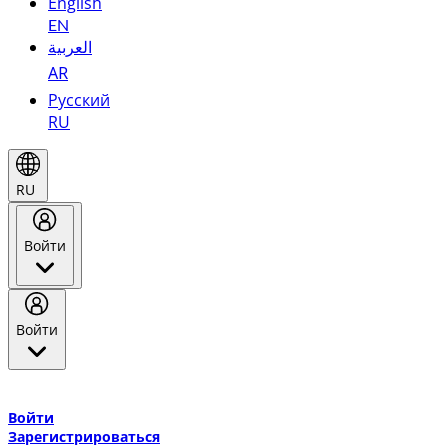
English
EN
العربية
AR
Русский
RU
RU
Войти
Войти
Добро пожаловать в Эмирейтс Skywards, программу лояльнос
авиакомпании Эмирейтс и теперь flydubai.
Войти
Зарегистрироваться