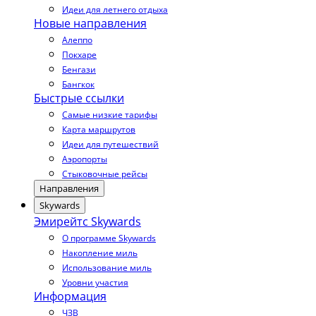
Идеи для летнего отдыха
Новые направления
Алеппо
Покхаре
Бенгази
Бангкок
Быстрые ссылки
Самые низкие тарифы
Карта маршрутов
Идеи для путешествий
Аэропорты
Стыковочные рейсы
Направления
Skywards
Эмирейтс Skywards
О программе Skywards
Накопление миль
Использование миль
Уровни участия
Информация
ЧЗВ