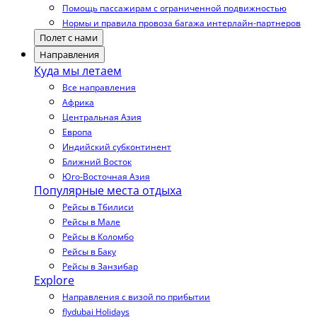
Помощь пассажирам с ограниченной подвижностью
Нормы и правила провоза багажа интерлайн-партнеров
Полет с нами
Направления
Куда мы летаем
Все направления
Африка
Центральная Азия
Европа
Индийский субконтинент
Ближний Восток
Юго-Восточная Азия
Популярные места отдыха
Рейсы в Тбилиси
Рейсы в Мале
Рейсы в Коломбо
Рейсы в Баку
Рейсы в Занзибар
Explore
Направления с визой по прибытии
flydubai Holidays