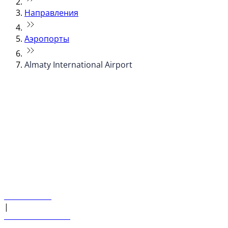
Направления
Аэропорты
Almaty International Airport
© flydubai 2026. Все права защищены.
Наша политика
|
Условия и положения
+971 600 54 44 45