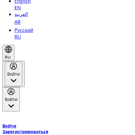
English
EN
العربية
AR
Русский
RU
RU
Войти
Войти
Добро пожаловать в Эмирейтс Skywards, программу лояльнос
авиакомпании Эмирейтс и теперь flydubai.
Войти
Зарегистрироваться