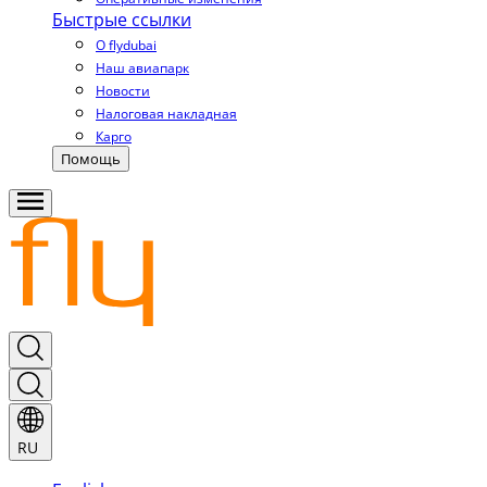
Быстрые ссылки
О flydubai
Наш авиапарк
Новости
Налоговая накладная
Карго
Помощь
RU