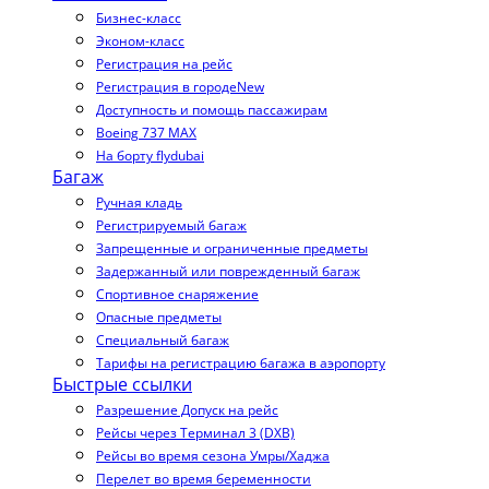
Бизнес-класс
Эконом-класс
Регистрация на рейс
Регистрация в городе
New
Доступность и помощь пассажирам
Boeing 737 MAX
На борту flydubai
Багаж
Ручная кладь
Регистрируемый багаж
Запрещенные и ограниченные предметы
Задержанный или поврежденный багаж
Спортивное снаряжение
Опасные предметы
Специальный багаж
Тарифы на регистрацию багажа в аэропорту
Быстрые ссылки
Разрешение Допуск на рейс
Рейсы через Терминал 3 (DXB)
Рейсы во время сезона Умры/Хаджа
Перелет во время беременности