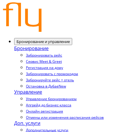
Бронирование и управление
Бронирование
Забронировать рейс
Сервис Meet & Greet
Регистрация на дому
Забронировать с промокодом
Забронируйте рейс + отель
Остановка в Дубае
New
Управление
Управление бронированием
Апгрейд до бизнес-класса
Онлайн регистрация
Отмены или изменения расписания рейсов
Доп. услуги
Дополнительные услуги