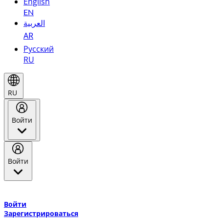
English
EN
العربية
AR
Русский
RU
RU
Войти
Войти
Добро пожаловать в Эмирейтс Skywards, программу лояльнос
авиакомпании Эмирейтс и теперь flydubai.
Войти
Зарегистрироваться