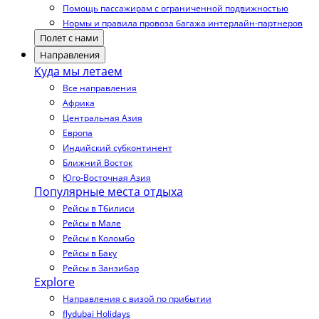
Помощь пассажирам с ограниченной подвижностью
Нормы и правила провоза багажа интерлайн-партнеров
Полет с нами
Направления
Куда мы летаем
Все направления
Африка
Центральная Азия
Европа
Индийский субконтинент
Ближний Восток
Юго-Восточная Азия
Популярные места отдыха
Рейсы в Тбилиси
Рейсы в Мале
Рейсы в Коломбо
Рейсы в Баку
Рейсы в Занзибар
Explore
Направления с визой по прибытии
flydubai Holidays