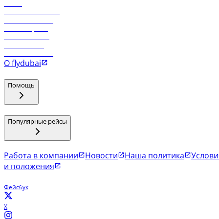
Отели
Работа в компании
Рейсы в Тбилиси
Рейсы в Эр-Рияд
Рейсы в Маскат
Рейсы в Мале
Рейсы в Коломбо
О flydubai
Помощь
Популярные рейсы
Работа в компании
Новости
Наша политика
Услови
и положения
Фейсбук
X