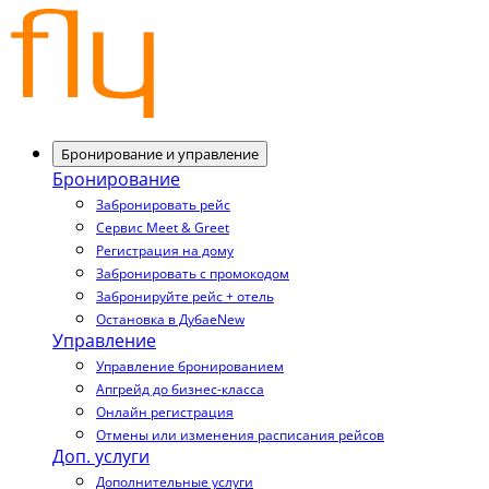
Бронирование и управление
Бронирование
Забронировать рейс
Сервис Meet & Greet
Регистрация на дому
Забронировать с промокодом
Забронируйте рейс + отель
Остановка в Дубае
New
Управление
Управление бронированием
Апгрейд до бизнес-класса
Онлайн регистрация
Отмены или изменения расписания рейсов
Доп. услуги
Дополнительные услуги