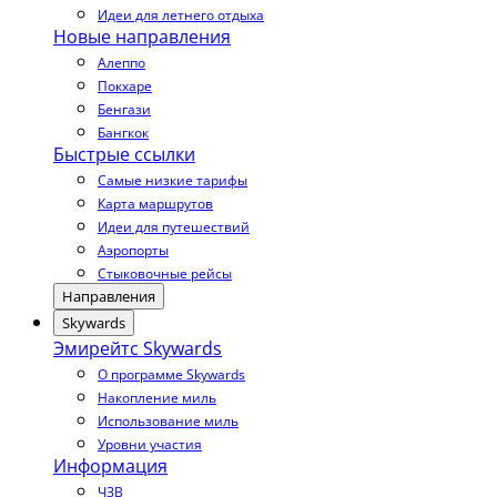
Идеи для летнего отдыха
Новые направления
Алеппо
Покхаре
Бенгази
Бангкок
Быстрые ссылки
Самые низкие тарифы
Карта маршрутов
Идеи для путешествий
Аэропорты
Стыковочные рейсы
Направления
Skywards
Эмирейтс Skywards
О программе Skywards
Накопление миль
Использование миль
Уровни участия
Информация
ЧЗВ