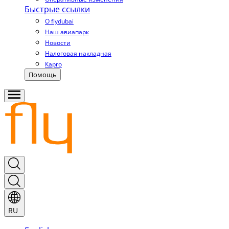
Быстрые ссылки
О flydubai
Наш авиапарк
Новости
Налоговая накладная
Карго
Помощь
RU