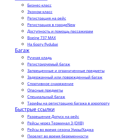
Бизнес-класс
Эконом-класс
Регистрация на рейс
Регистрация в городе
New
Доступность и помощь пассажирам
Boeing 737 MAX
На борту flydubai
Багаж
Ручная кладь
Регистрируемый багаж
Запрещенные и ограниченные предметы
Задержанный или поврежденный багаж
Спортивное снаряжение
Опасные предметы
Специальный багаж
Тарифы на регистрацию багажа в аэропорту
Быстрые ссылки
Разрешение Допуск на рейс
Рейсы через Терминал 3 (DXB)
Рейсы во время сезона Умры/Хаджа
Перелет во время беременности