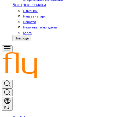
Быстрые ссылки
О flydubai
Наш авиапарк
Новости
Налоговая накладная
Карго
Помощь
RU