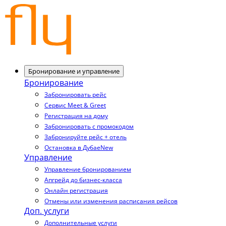
Бронирование и управление
Бронирование
Забронировать рейс
Сервис Meet & Greet
Регистрация на дому
Забронировать с промокодом
Забронируйте рейс + отель
Остановка в Дубае
New
Управление
Управление бронированием
Апгрейд до бизнес-класса
Онлайн регистрация
Отмены или изменения расписания рейсов
Доп. услуги
Дополнительные услуги