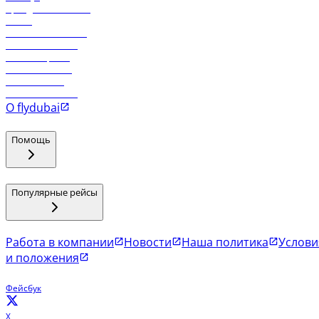
Аренда автомобиля
Отели
Работа в компании
Рейсы в Тбилиси
Рейсы в Эр-Рияд
Рейсы в Маскат
Рейсы в Мале
Рейсы в Коломбо
О flydubai
Помощь
Популярные рейсы
Работа в компании
Новости
Наша политика
Услови
и положения
Фейсбук
X