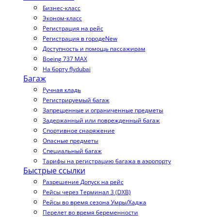
Бизнес-класс
Эконом-класс
Регистрация на рейс
Регистрация в городе
New
Доступность и помощь пассажирам
Boeing 737 MAX
На борту flydubai
Багаж
Ручная кладь
Регистрируемый багаж
Запрещенные и ограниченные предметы
Задержанный или поврежденный багаж
Спортивное снаряжение
Опасные предметы
Специальный багаж
Тарифы на регистрацию багажа в аэропорту
Быстрые ссылки
Разрешение Допуск на рейс
Рейсы через Терминал 3 (DXB)
Рейсы во время сезона Умры/Хаджа
Перелет во время беременности