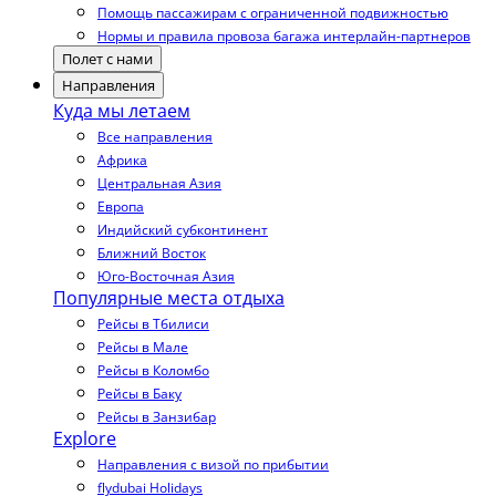
Помощь пассажирам с ограниченной подвижностью
Нормы и правила провоза багажа интерлайн-партнеров
Полет с нами
Направления
Куда мы летаем
Все направления
Африка
Центральная Азия
Европа
Индийский субконтинент
Ближний Восток
Юго-Восточная Азия
Популярные места отдыха
Рейсы в Тбилиси
Рейсы в Мале
Рейсы в Коломбо
Рейсы в Баку
Рейсы в Занзибар
Explore
Направления с визой по прибытии
flydubai Holidays