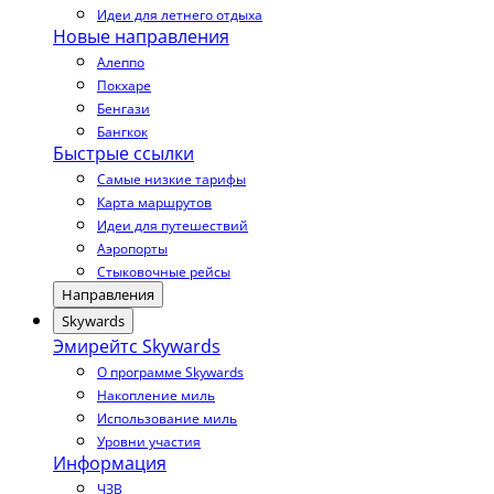
Идеи для летнего отдыха
Новые направления
Алеппо
Покхаре
Бенгази
Бангкок
Быстрые ссылки
Самые низкие тарифы
Карта маршрутов
Идеи для путешествий
Аэропорты
Стыковочные рейсы
Направления
Skywards
Эмирейтс Skywards
О программе Skywards
Накопление миль
Использование миль
Уровни участия
Информация
ЧЗВ