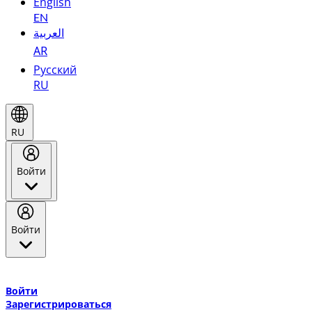
English
EN
العربية
AR
Русский
RU
RU
Войти
Войти
Добро пожаловать в Эмирейтс Skywards, программу лояльнос
авиакомпании Эмирейтс и теперь flydubai.
Войти
Зарегистрироваться