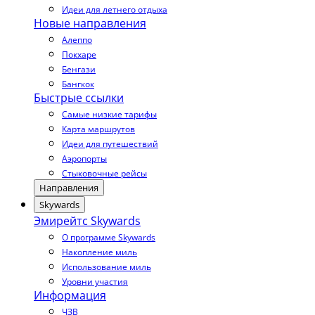
Идеи для летнего отдыха
Новые направления
Алеппо
Покхаре
Бенгази
Бангкок
Быстрые ссылки
Самые низкие тарифы
Карта маршрутов
Идеи для путешествий
Аэропорты
Стыковочные рейсы
Направления
Skywards
Эмирейтс Skywards
О программе Skywards
Накопление миль
Использование миль
Уровни участия
Информация
ЧЗВ