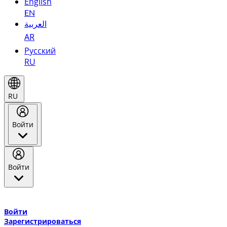
English
EN
العربية
AR
Русский
RU
RU
Войти
Войти
Добро пожаловать в Эмирейтс Skywards, программу лояльнос
авиакомпании Эмирейтс и теперь flydubai.
Войти
Зарегистрироваться