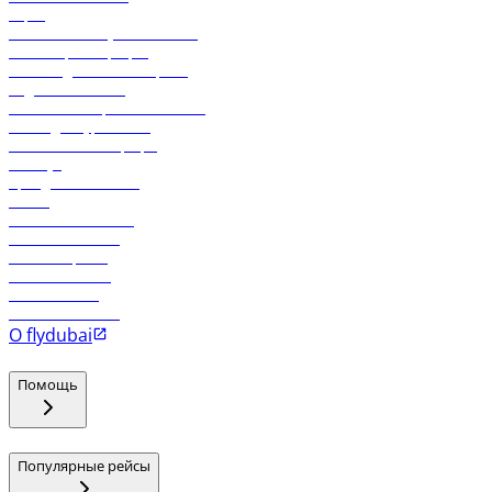
Карго
Экологическая устойчивость
Онлайн-регистрация
Часто задаваемые вопросы
Отдел снабжения
Реклама на бортовой системе
Логин для турагентов
Самые низкие тарифы
Holidays
Аренда автомобиля
Отели
Работа в компании
Рейсы в Тбилиси
Рейсы в Эр-Рияд
Рейсы в Маскат
Рейсы в Мале
Рейсы в Коломбо
О flydubai
Помощь
Популярные рейсы