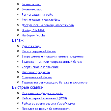
Бизнес-класс
Эконом-класс
Регистрация на рейс
Регистрация в городе
New
Доступность и помощь пассажирам
Boeing 737 MAX
На борту flydubai
Багаж
Ручная кладь
Регистрируемый багаж
Запрещенные и ограниченные предметы
Задержанный или поврежденный багаж
Спортивное снаряжение
Опасные предметы
Специальный багаж
Тарифы на регистрацию багажа в аэропорту
Быстрые ссылки
Разрешение Допуск на рейс
Рейсы через Терминал 3 (DXB)
Рейсы во время сезона Умры/Хаджа
Перелет во время беременности