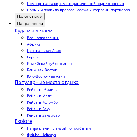
Помощь пассажирам с ограниченной подвижностью
Нормы и правила провоза багажа интерлайн-партнеров
Полет с нами
Направления
Куда мы летаем
Все направления
Африка
Центральная Азия
Европа
Индийский субконтинент
Ближний Восток
Юго-Восточная Азия
Популярные места отдыха
Рейсы в Тбилиси
Рейсы в Мале
Рейсы в Коломбо
Рейсы в Баку
Рейсы в Занзибар
Explore
Направления с визой по прибытии
flydubai Holidays