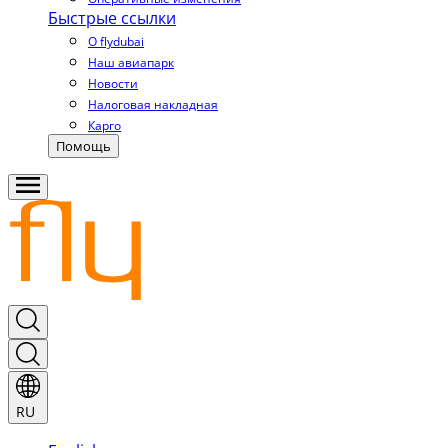
Быстрые ссылки
О flydubai
Наш авиапарк
Новости
Налоговая накладная
Карго
Помощь
RU