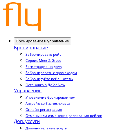
Бронирование и управление
Бронирование
Забронировать рейс
Сервис Meet & Greet
Регистрация на дому
Забронировать с промокодом
Забронируйте рейс + отель
Остановка в Дубае
New
Управление
Управление бронированием
Апгрейд до бизнес-класса
Онлайн регистрация
Отмены или изменения расписания рейсов
Доп. услуги
Дополнительные услуги