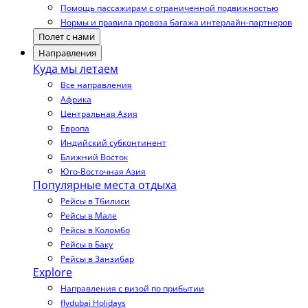
Помощь пассажирам с ограниченной подвижностью
Нормы и правила провоза багажа интерлайн-партнеров
Полет с нами
Направления
Куда мы летаем
Все направления
Африка
Центральная Азия
Европа
Индийский субконтинент
Ближний Восток
Юго-Восточная Азия
Популярные места отдыха
Рейсы в Тбилиси
Рейсы в Мале
Рейсы в Коломбо
Рейсы в Баку
Рейсы в Занзибар
Explore
Направления с визой по прибытии
flydubai Holidays