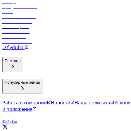
Holidays
Аренда автомобиля
Отели
Работа в компании
Рейсы в Тбилиси
Рейсы в Эр-Рияд
Рейсы в Маскат
Рейсы в Мале
Рейсы в Коломбо
О flydubai
Помощь
Популярные рейсы
Работа в компании
Новости
Наша политика
Услови
и положения
Фейсбук