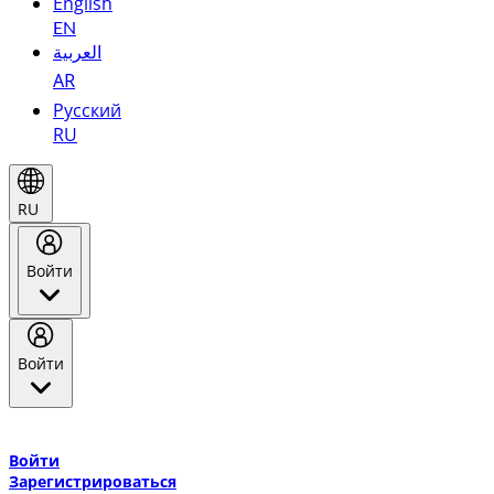
English
EN
العربية
AR
Русский
RU
RU
Войти
Войти
Добро пожаловать в Эмирейтс Skywards, программу лояльнос
авиакомпании Эмирейтс и теперь flydubai.
Войти
Зарегистрироваться