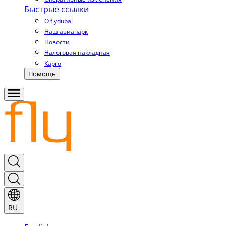
Быстрые ссылки
О flydubai
Наш авиапарк
Новости
Налоговая накладная
Карго
Помощь
RU