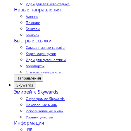
Идеи для летнего отдыха
Новые направления
Алеппо
Покхаре
Бенгази
Бангкок
Быстрые ссылки
Самые низкие тарифы
Карта маршрутов
Идеи для путешествий
Аэропорты
Стыковочные рейсы
Направления
Skywards
Эмирейтс Skywards
О программе Skywards
Накопление миль
Использование миль
Уровни участия
Информация
ЧЗВ