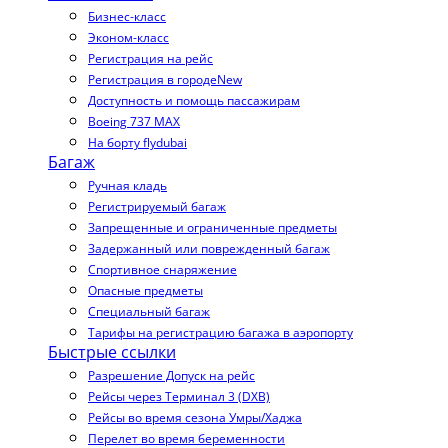
Бизнес-класс
Эконом-класс
Регистрация на рейс
Регистрация в городе
New
Доступность и помощь пассажирам
Boeing 737 MAX
На борту flydubai
Багаж
Ручная кладь
Регистрируемый багаж
Запрещенные и ограниченные предметы
Задержанный или поврежденный багаж
Спортивное снаряжение
Опасные предметы
Специальный багаж
Тарифы на регистрацию багажа в аэропорту
Быстрые ссылки
Разрешение Допуск на рейс
Рейсы через Терминал 3 (DXB)
Рейсы во время сезона Умры/Хаджа
Перелет во время беременности