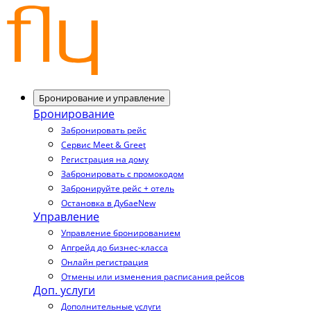
Бронирование и управление
Бронирование
Забронировать рейс
Сервис Meet & Greet
Регистрация на дому
Забронировать с промокодом
Забронируйте рейс + отель
Остановка в Дубае
New
Управление
Управление бронированием
Апгрейд до бизнес-класса
Онлайн регистрация
Отмены или изменения расписания рейсов
Доп. услуги
Дополнительные услуги