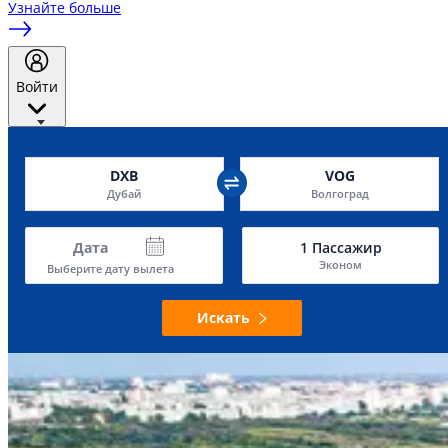
Узнайте больше
Войти
DXB
VOG
Дубай
Волгоград
Дата
1
Пассажир
Эконом
Выберите дату вылета
Искать