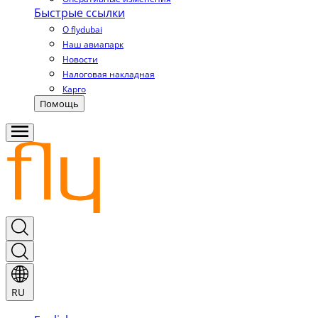
Быстрые ссылки
О flydubai
Наш авиапарк
Новости
Налоговая накладная
Карго
Помощь
RU