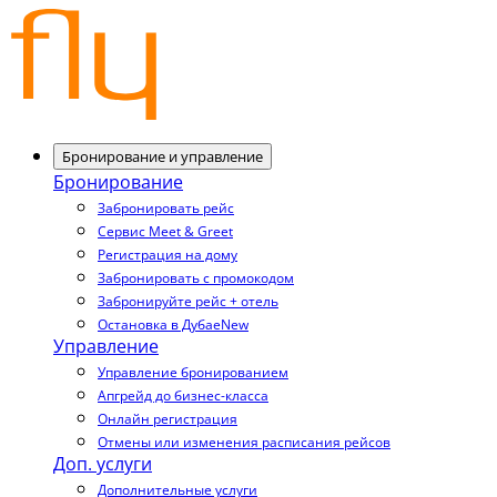
Бронирование и управление
Бронирование
Забронировать рейс
Сервис Meet & Greet
Регистрация на дому
Забронировать с промокодом
Забронируйте рейс + отель
Остановка в Дубае
New
Управление
Управление бронированием
Апгрейд до бизнес-класса
Онлайн регистрация
Отмены или изменения расписания рейсов
Доп. услуги
Дополнительные услуги