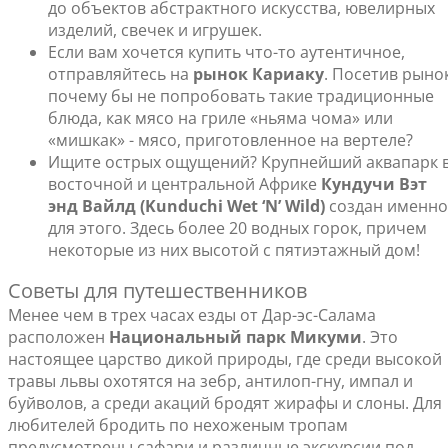
до объектов абстрактного искусства, ювелирных
изделий, свечек и игрушек.
Если вам хочется купить что-то аутентичное,
отправляйтесь на
рынок Кариаку
. Посетив рынок
почему бы не попробовать такие традиционные
блюда, как мясо на гриле «ньяма чома» или
«мишкак» - мясо, приготовленное на вертеле?
Ищите острых ощущений? Крупнейший аквапарк 
восточной и центральной Африке
Кундучи Вэт
энд Вайлд (Kunduchi Wet ‘N’ Wild)
создан именно
для этого. Здесь более 20 водных горок, причем
некоторые из них высотой с пятиэтажный дом!
Советы для путешественников
Менее чем в трех часах езды от Дар-эс-Салама
расположен
Национальный парк Микуми
. Это
настоящее царство дикой природы, где среди высокой
травы львы охотятся на зебр, антилоп-гну, импал и
буйволов, а среди акаций бродят жирафы и слоны. Для
любителей бродить по нехоженым тропам
предусмотрены сафари и различные экскурсии под