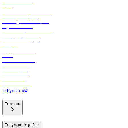
Свяжитесь с нами
Карго
Экологическая устойчивость
Онлайн-регистрация
Часто задаваемые вопросы
Отдел снабжения
Реклама на бортовой системе
Логин для турагентов
Самые низкие тарифы
Holidays
Аренда автомобиля
Отели
Работа в компании
Рейсы в Тбилиси
Рейсы в Эр-Рияд
Рейсы в Маскат
Рейсы в Мале
Рейсы в Коломбо
О flydubai
Помощь
Популярные рейсы