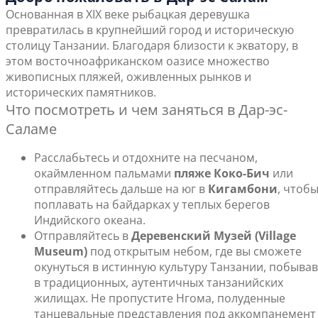
Основанная в XIX веке рыбацкая деревушка
превратилась в крупнейший город и историческую
столицу Танзании. Благодаря близости к экватору, в
этом восточноафриканском оазисе множество
живописных пляжей, оживленных рынков и
исторических памятников.
Что посмотреть и чем заняться в Дар-эс-
Саламе
Расслабьтесь и отдохните на песчаном,
окаймленном пальмами
пляже Коко-Бич
или
отправляйтесь дальше на юг в
Кигамбони
, чтоб
поплавать на байдарках у теплых берегов
Индийского океана.
Отправляйтесь в
Деревенский Музей (Village
Museum)
под открытым небом, где вы сможете
окунуться в истинную культуру Танзании, побывав
в традиционных, аутентичных танзанийских
жилищах. Не пропустите Нгома, полуденные
танцевальные представления под аккомпанемент