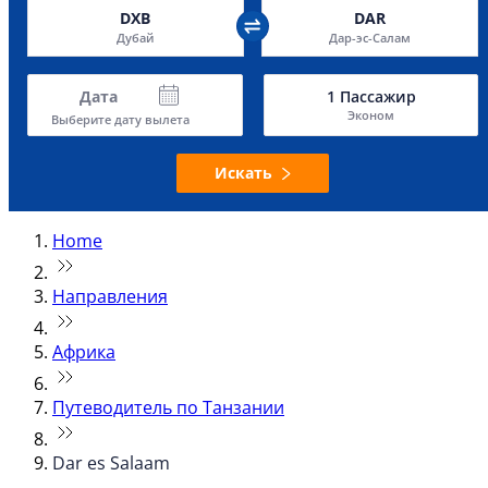
DXB
DAR
Дубай
Дар-эс-Салам
Дата
1
Пассажир
Эконом
Выберите дату вылета
Искать
Home
Направления
Африка
Путеводитель по Танзании
Dar es Salaam