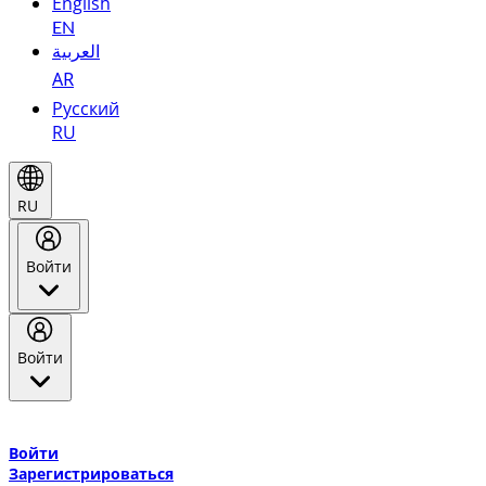
English
EN
العربية
AR
Русский
RU
RU
Войти
Войти
Добро пожаловать в Эмирейтс Skywards, программу лояльнос
авиакомпании Эмирейтс и теперь flydubai.
Войти
Зарегистрироваться