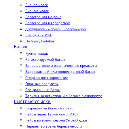
Бизнес-класс
Эконом-класс
Регистрация на рейс
Регистрация в городе
New
Доступность и помощь пассажирам
Boeing 737 MAX
На борту flydubai
Багаж
Ручная кладь
Регистрируемый багаж
Запрещенные и ограниченные предметы
Задержанный или поврежденный багаж
Спортивное снаряжение
Опасные предметы
Специальный багаж
Тарифы на регистрацию багажа в аэропорту
Быстрые ссылки
Разрешение Допуск на рейс
Рейсы через Терминал 3 (DXB)
Рейсы во время сезона Умры/Хаджа
Перелет во время беременности