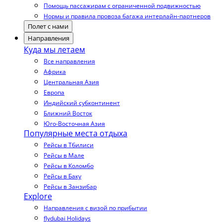
Помощь пассажирам с ограниченной подвижностью
Нормы и правила провоза багажа интерлайн-партнеров
Полет с нами
Направления
Куда мы летаем
Все направления
Африка
Центральная Азия
Европа
Индийский субконтинент
Ближний Восток
Юго-Восточная Азия
Популярные места отдыха
Рейсы в Тбилиси
Рейсы в Мале
Рейсы в Коломбо
Рейсы в Баку
Рейсы в Занзибар
Explore
Направления с визой по прибытии
flydubai Holidays