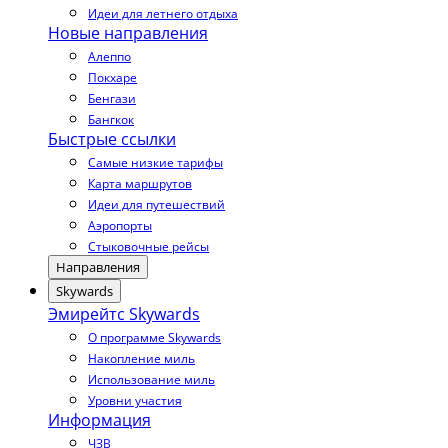
Идеи для летнего отдыха
Новые направления
Алеппо
Покхаре
Бенгази
Бангкок
Быстрые ссылки
Самые низкие тарифы
Карта маршрутов
Идеи для путешествий
Аэропорты
Стыковочные рейсы
Направления
Skywards
Эмирейтс Skywards
О программе Skywards
Накопление миль
Использование миль
Уровни участия
Информация
ЧЗВ