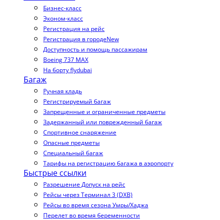
Бизнес-класс
Эконом-класс
Регистрация на рейс
Регистрация в городе
New
Доступность и помощь пассажирам
Boeing 737 MAX
На борту flydubai
Багаж
Ручная кладь
Регистрируемый багаж
Запрещенные и ограниченные предметы
Задержанный или поврежденный багаж
Спортивное снаряжение
Опасные предметы
Специальный багаж
Тарифы на регистрацию багажа в аэропорту
Быстрые ссылки
Разрешение Допуск на рейс
Рейсы через Терминал 3 (DXB)
Рейсы во время сезона Умры/Хаджа
Перелет во время беременности