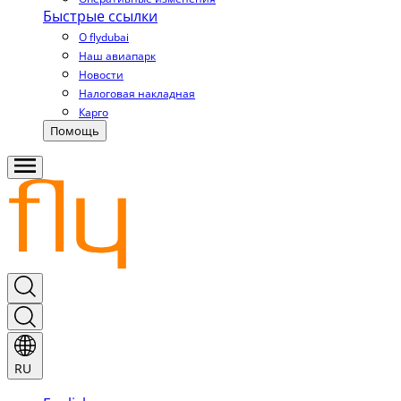
Быстрые ссылки
О flydubai
Наш авиапарк
Новости
Налоговая накладная
Карго
Помощь
RU