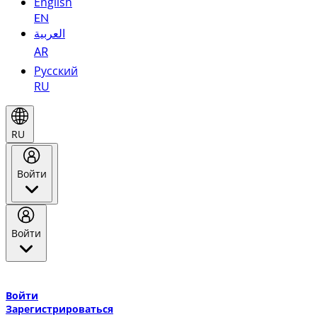
English
EN
العربية
AR
Русский
RU
RU
Войти
Войти
Добро пожаловать в Эмирейтс Skywards, программу лояльнос
авиакомпании Эмирейтс и теперь flydubai.
Войти
Зарегистрироваться