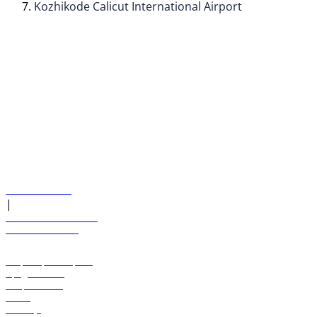
Kozhikode Calicut International Airport
© flydubai 2026. Все права защищены.
Наша политика
|
Условия и положения
+971 600 54 44 45
Забронировать рейс
Предложения
Направления
Багаж
Помощь