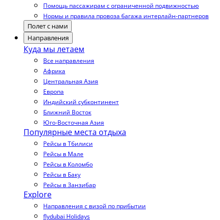
Помощь пассажирам с ограниченной подвижностью
Нормы и правила провоза багажа интерлайн-партнеров
Полет с нами
Направления
Куда мы летаем
Все направления
Африка
Центральная Азия
Европа
Индийский субконтинент
Ближний Восток
Юго-Восточная Азия
Популярные места отдыха
Рейсы в Тбилиси
Рейсы в Мале
Рейсы в Коломбо
Рейсы в Баку
Рейсы в Занзибар
Explore
Направления с визой по прибытии
flydubai Holidays