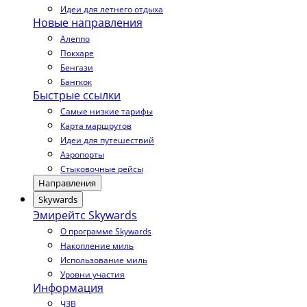
Идеи для летнего отдыха
Новые направления
Алеппо
Покхаре
Бенгази
Бангкок
Быстрые ссылки
Самые низкие тарифы
Карта маршрутов
Идеи для путешествий
Аэропорты
Стыковочные рейсы
Направления
Skywards
Эмирейтс Skywards
О программе Skywards
Накопление миль
Использование миль
Уровни участия
Информация
ЧЗВ