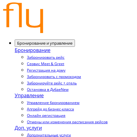
Бронирование и управление
Бронирование
Забронировать рейс
Сервис Meet & Greet
Регистрация на дому
Забронировать с промокодом
Забронируйте рейс + отель
Остановка в Дубае
New
Управление
Управление бронированием
Апгрейд до бизнес-класса
Онлайн регистрация
Отмены или изменения расписания рейсов
Доп. услуги
Дополнительные услуги