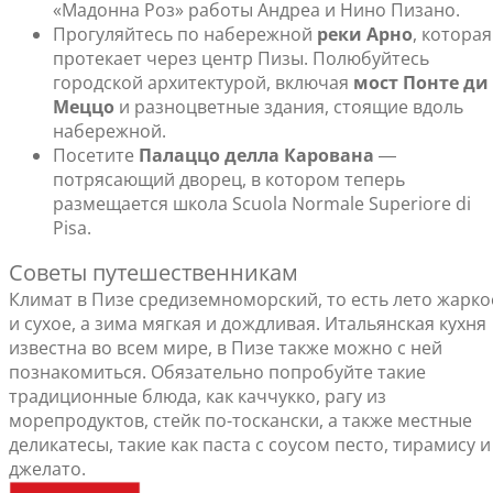
«Мадонна Роз» работы Андреа и Нино Пизано.
Прогуляйтесь по набережной
реки Арно
, которая
протекает через центр Пизы. Полюбуйтесь
городской архитектурой, включая
мост Понте ди
Меццо
и разноцветные здания, стоящие вдоль
набережной.
Посетите
Палаццо делла Карована
―
потрясающий дворец, в котором теперь
размещается школа Scuola Normale Superiore di
Pisa.
Советы путешественникам
Климат в Пизе средиземноморский, то есть лето жарко
и сухое, а зима мягкая и дождливая. Итальянская кухня
известна во всем мире, в Пизе также можно с ней
познакомиться. Обязательно попробуйте такие
традиционные блюда, как каччукко, рагу из
морепродуктов, стейк по-тоскански, а также местные
деликатесы, такие как паста с соусом песто, тирамису и
джелато.