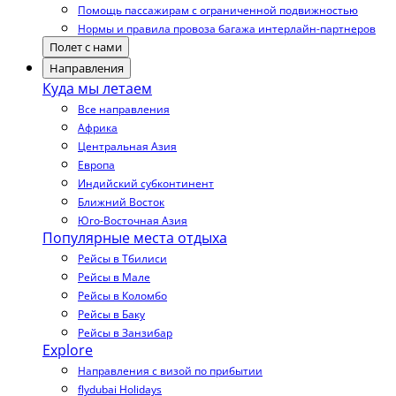
Помощь пассажирам с ограниченной подвижностью
Нормы и правила провоза багажа интерлайн-партнеров
Полет с нами
Направления
Куда мы летаем
Все направления
Африка
Центральная Азия
Европа
Индийский субконтинент
Ближний Восток
Юго-Восточная Азия
Популярные места отдыха
Рейсы в Тбилиси
Рейсы в Мале
Рейсы в Коломбо
Рейсы в Баку
Рейсы в Занзибар
Explore
Направления с визой по прибытии
flydubai Holidays