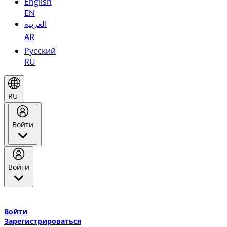
English
EN
العربية
AR
Русский
RU
RU
Войти
Войти
Добро пожаловать в Эмирейтс Skywards, программу лояльнос
авиакомпании Эмирейтс и теперь flydubai.
Войти
Зарегистрироваться