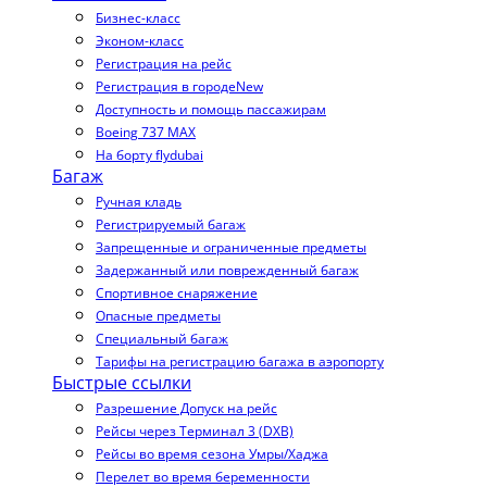
Бизнес-класс
Эконом-класс
Регистрация на рейс
Регистрация в городе
New
Доступность и помощь пассажирам
Boeing 737 MAX
На борту flydubai
Багаж
Ручная кладь
Регистрируемый багаж
Запрещенные и ограниченные предметы
Задержанный или поврежденный багаж
Спортивное снаряжение
Опасные предметы
Специальный багаж
Тарифы на регистрацию багажа в аэропорту
Быстрые ссылки
Разрешение Допуск на рейс
Рейсы через Терминал 3 (DXB)
Рейсы во время сезона Умры/Хаджа
Перелет во время беременности