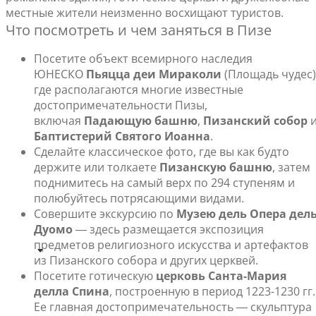
местные жители неизменно восхищают туристов.
Что посмотреть и чем заняться в Пизе
Посетите объект всемирного наследия
ЮНЕСКО
Пьяцца деи Мираколи
(Площадь чудес)
где располагаются многие известные
достопримечательности Пизы,
включая
Падающую башню
,
Пизанский собор
Баптистерий Святого Иоанна
.
Сделайте классическое фото, где вы как будто
держите или толкаете
Пизанскую башню
, затем
поднимитесь на самый верх по 294 ступеням и
полюбуйтесь потрясающими видами.
Совершите экскурсию по
Музею дель Опера дел
Дуомо
― здесь размещается экспозиция
предметов религиозного искусства и артефактов
из Пизанского собора и других церквей.
Посетите готическую
церковь Санта-Мария
делла Спина
, построенную в период 1223-1230 гг.
Ее главная достопримечательность ― скульптура