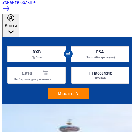
Узнайте больше
Войти
DXB
PSA
Дубай
Пиза (Флоренция)
Дата
1
Пассажир
Эконом
Выберите дату вылета
Искать