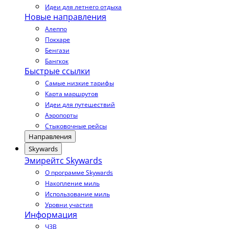
Идеи для летнего отдыха
Новые направления
Алеппо
Покхаре
Бенгази
Бангкок
Быстрые ссылки
Самые низкие тарифы
Карта маршрутов
Идеи для путешествий
Аэропорты
Стыковочные рейсы
Направления
Skywards
Эмирейтс Skywards
О программе Skywards
Накопление миль
Использование миль
Уровни участия
Информация
ЧЗВ