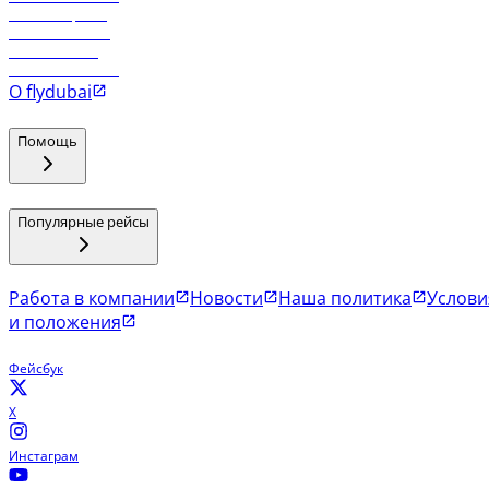
Рейсы в Эр-Рияд
Рейсы в Маскат
Рейсы в Мале
Рейсы в Коломбо
О flydubai
Помощь
Популярные рейсы
Работа в компании
Новости
Наша политика
Услови
и положения
Фейсбук
X
Инстаграм