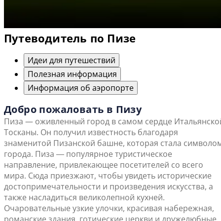
Путеводитель по Пизе
Идеи для путешествий
Полезная информация
Информация об аэропорте
Добро пожаловать в Пизу
Пиза — оживленный город в самом сердце Итальянско
Тосканы. Он получил известность благодаря
знаменитой Пизанской башне, которая стала символо
города. Пиза ― популярное туристическое
направление, привлекающее посетителей со всего
мира. Сюда приезжают, чтобы увидеть исторические
достопримечательности и произведения искусства, а
также насладиться великолепной кухней.
Очаровательные узкие улочки, красивая набережная,
романские здания, готические церкви и дружелюбные