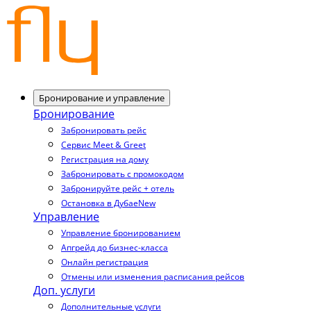
Бронирование и управление
Бронирование
Забронировать рейс
Сервис Meet & Greet
Регистрация на дому
Забронировать с промокодом
Забронируйте рейс + отель
Остановка в Дубае
New
Управление
Управление бронированием
Апгрейд до бизнес-класса
Онлайн регистрация
Отмены или изменения расписания рейсов
Доп. услуги
Дополнительные услуги