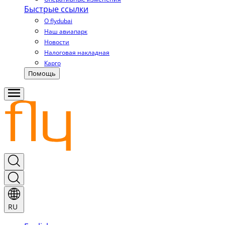
Быстрые ссылки
О flydubai
Наш авиапарк
Новости
Налоговая накладная
Карго
Помощь
RU